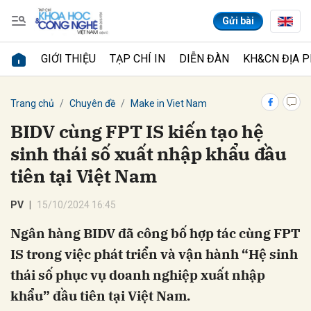
Gửi bài
GIỚI THIỆU
TẠP CHÍ IN
DIỄN ĐÀN
KH&CN ĐỊA 
Gửi bình luận
Trang chủ
Chuyên đề
Make in Viet Nam
sinh thái số xuất nhập khẩu đầu
PV
15/10/2024 16:45
Ngân hàng BIDV đã công bố hợp tác cùng FPT
Hủy
Gửi
IS trong việc phát triển và vận hành “Hệ sinh
thái số phục vụ doanh nghiệp xuất nhập
khẩu” đầu tiên tại Việt Nam.