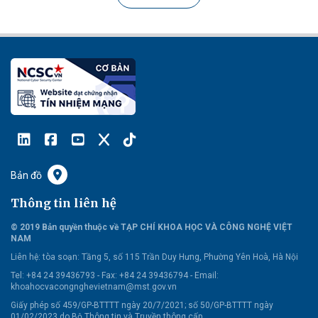
Bản đồ
Thông tin liên hệ
© 2019 Bản quyền thuộc về TẠP CHÍ KHOA HỌC VÀ CÔNG NGHỆ VIỆT
NAM
Liên hệ:
tòa soạn: Tầng 5, số 115 Trần Duy Hưng, Phường Yên Hoà, Hà Nội
Tel: +84 24 39436793 - Fax: +84 24 39436794 -
Email:
khoahocvacongnghevietnam@mst.gov.vn
Giấy phép số 459/GP-BTTTT ngày 20/7/2021; số 50/GP-BTTTT ngày
01/02/2023 do Bộ Thông tin và Truyền thông cấp