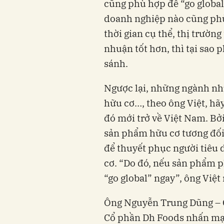
cũng phù hợp để “go global
doanh nghiệp nào cũng phù
thời gian cụ thể, thị trườn
nhuận tốt hơn, thì tại sao p
sánh.
Ngược lại, những ngành nh
hữu cơ…, theo ông Việt, hã
đó mới trở về Việt Nam. Bởi
sản phẩm hữu cơ tương đối
để thuyết phục người tiêu 
cơ. “Do đó, nếu sản phẩm p
“go global” ngay”, ông Việt 
Ông Nguyễn Trung Dũng – C
Cổ phần Dh Foods nhấn mạnh