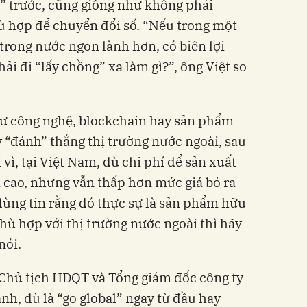
” trước, cũng giống như không phải
 hợp để chuyển đổi số. “Nếu trong một
g trong nước ngon lành hơn, có biên lợi
hải đi “lấy chồng” xa làm gì?”, ông Việt so
ư công nghệ, blockchain hay sản phẩm
y “đánh” thẳng thị trường nước ngoài, sau
 vì, tại Việt Nam, dù chi phí để sản xuất
 cao, nhưng vẫn thấp hơn mức giá bỏ ra
dùng tin rằng đó thực sự là sản phẩm hữu
hù hợp với thị trường nước ngoài thì hãy
nói.
hủ tịch HĐQT và Tổng giám đốc công ty
, dù là “go global” ngay từ đầu hay