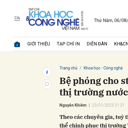
Thứ Năm, 06/08
Gửi 
GIỚI THIỆU
TẠP CHÍ IN
DIỄN ĐÀN
KH&CN
Trang chủ
Khoa học - Công nghệ
Bệ phóng cho st
thị trường nước
Nguyễn Khiêm
23/01/2023 21:21
Theo các chuyên gia, tuỳ 
thể chinh phục thị trường 