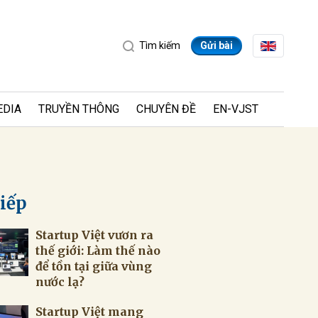
Tìm kiếm
Gửi bài
EDIA
TRUYỀN THÔNG
CHUYÊN ĐỀ
EN-VJST
tiếp
Startup Việt vươn ra
ửi
thế giới: Làm thế nào
để tồn tại giữa vùng
nước lạ?