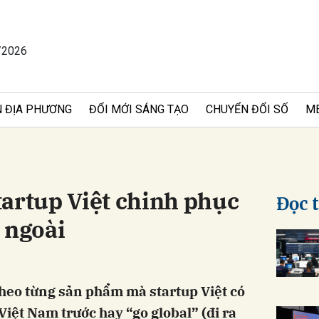
/2026
bình luận
 ĐỊA PHƯƠNG
ĐỔI MỚI SÁNG TẠO
CHUYỂN ĐỔI SỐ
M
artup Việt chinh phục
Đọc 
 ngoài
Hủy
G
theo từng sản phẩm mà startup Việt có
Việt Nam trước hay “go global” (đi ra