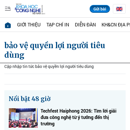
Gửi bài
GIỚI THIỆU
TẠP CHÍ IN
DIỄN ĐÀN
KH&CN ĐỊA 
bảo vệ quyền lợi người tiêu
dùng
Cập nhập tin tức bảo vệ quyền lợi người tiêu dùng
Nổi bật 48 giờ
Techfest Haiphong 2026: Tìm lời giải
đưa công nghệ từ ý tưởng đến thị
trường