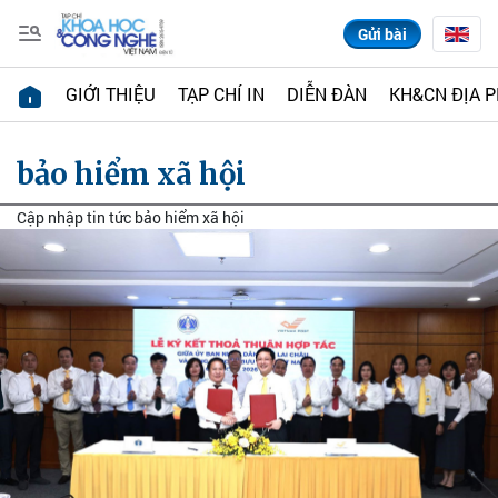
Gửi bài
GIỚI THIỆU
TẠP CHÍ IN
DIỄN ĐÀN
KH&CN ĐỊA 
bảo hiểm xã hội
Cập nhập tin tức bảo hiểm xã hội