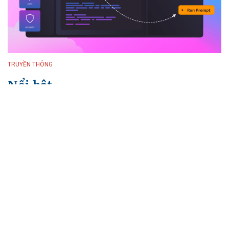
TRUYỀN THÔNG
Nổi bật
Định danh bưu gửi:
Xây “lá chắn” an toàn
cho hạ tầng logistics
số
08/08/2026 07:31
UBND thành phố Cần
Thơ hợp tác cùng CT