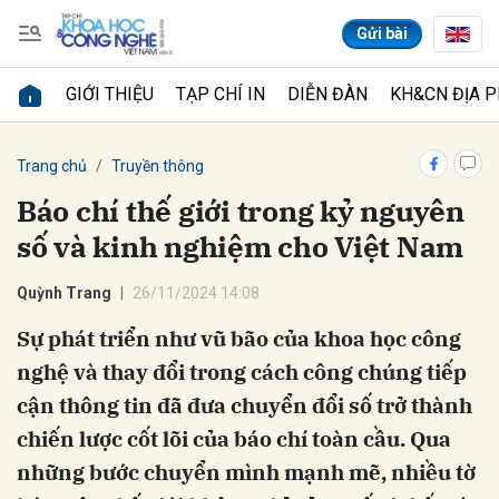
Gửi bài
GIỚI THIỆU
TẠP CHÍ IN
DIỄN ĐÀN
KH&CN ĐỊA 
Gửi bình luận
Trang chủ
Truyền thông
Báo chí thế giới trong kỷ nguyên
số và kinh nghiệm cho Việt Nam
Quỳnh Trang
26/11/2024 14:08
Sự phát triển như vũ bão của khoa học công
nghệ và thay đổi trong cách công chúng tiếp
Hủy
Gửi
cận thông tin đã đưa chuyển đổi số trở thành
chiến lược cốt lõi của báo chí toàn cầu. Qua
những bước chuyển mình mạnh mẽ, nhiều tờ