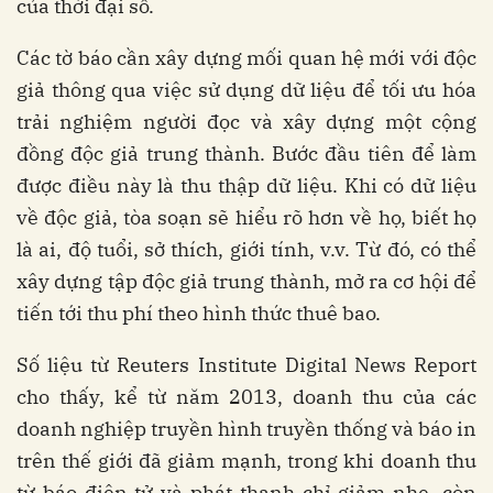
của thời đại số.
Các tờ báo cần xây dựng mối quan hệ mới với độc
giả thông qua việc sử dụng dữ liệu để tối ưu hóa
trải nghiệm người đọc và xây dựng một cộng
đồng độc giả trung thành. Bước đầu tiên để làm
được điều này là thu thập dữ liệu. Khi có dữ liệu
về độc giả, tòa soạn sẽ hiểu rõ hơn về họ, biết họ
là ai, độ tuổi, sở thích, giới tính, v.v. Từ đó, có thể
xây dựng tập độc giả trung thành, mở ra cơ hội để
tiến tới thu phí theo hình thức thuê bao.
Số liệu từ Reuters Institute Digital News Report
cho thấy, kể từ năm 2013, doanh thu của các
doanh nghiệp truyền hình truyền thống và báo in
trên thế giới đã giảm mạnh, trong khi doanh thu
từ báo điện tử và phát thanh chỉ giảm nhẹ, còn