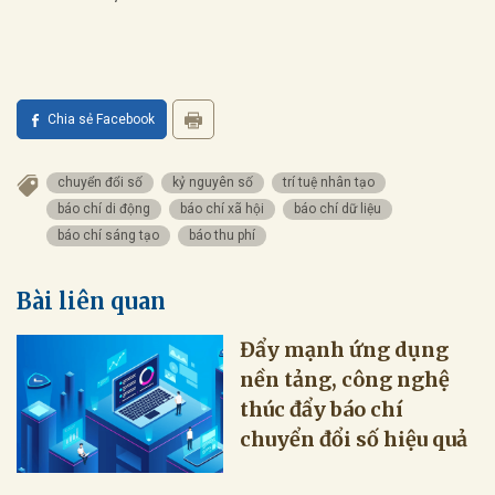
Chia sẻ Facebook
chuyển đổi số
kỷ nguyên số
trí tuệ nhân tạo
báo chí di động
báo chí xã hội
báo chí dữ liệu
báo chí sáng tạo
báo thu phí
Bài liên quan
Đẩy mạnh ứng dụng
nền tảng, công nghệ
thúc đẩy báo chí
chuyển đổi số hiệu quả