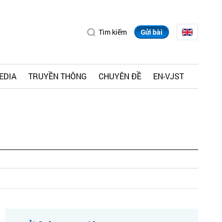
Tìm kiếm
Gửi bài
EDIA
TRUYỀN THÔNG
CHUYÊN ĐỀ
EN-VJST