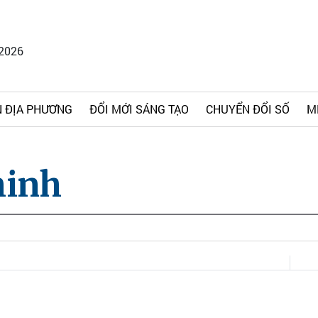
/2026
 ĐỊA PHƯƠNG
ĐỔI MỚI SÁNG TẠO
CHUYỂN ĐỔI SỐ
M
minh