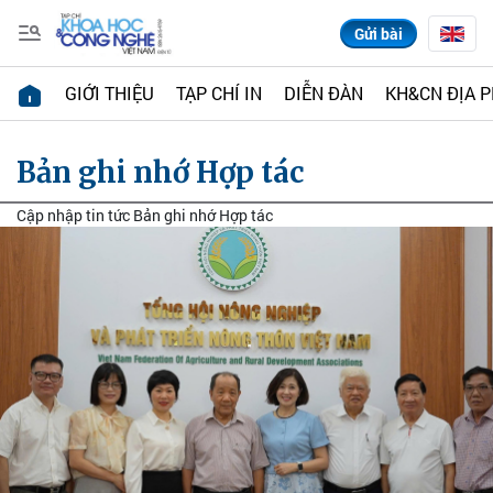
Gửi bài
GIỚI THIỆU
TẠP CHÍ IN
DIỄN ĐÀN
KH&CN ĐỊA 
Bản ghi nhớ Hợp tác
Cập nhập tin tức Bản ghi nhớ Hợp tác