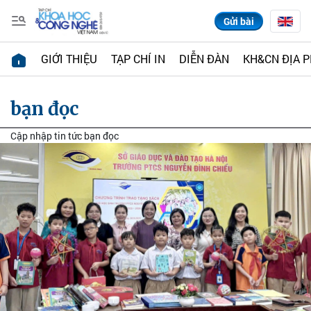
Gửi bài
GIỚI THIỆU
TẠP CHÍ IN
DIỄN ĐÀN
KH&CN ĐỊA 
bạn đọc
Cập nhập tin tức bạn đọc