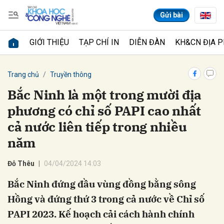
Gửi bài
GIỚI THIỆU
TẠP CHÍ IN
DIỄN ĐÀN
KH&CN ĐỊA 
Gửi bình luận
Trang chủ
Truyền thông
Bắc Ninh là một trong mười địa
phương có chỉ số PAPI cao nhất
cả nước liên tiếp trong nhiều
năm
Đỗ Thêu
04/04/2024 14:03
Hủy
Gửi
Bắc Ninh đứng đầu vùng đồng bằng sông
Hồng và đứng thứ 3 trong cả nước về Chỉ số
PAPI 2023. Kế hoạch cải cách hành chính