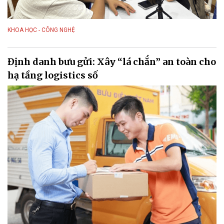
KHOA HỌC - CÔNG NGHỆ
Định danh bưu gửi: Xây “lá chắn” an toàn cho
hạ tầng logistics số