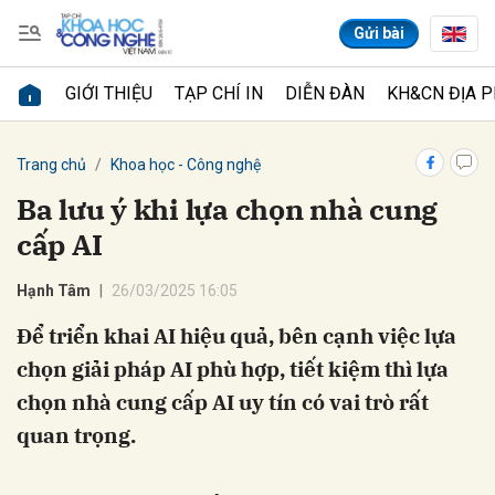
Gửi bài
GIỚI THIỆU
TẠP CHÍ IN
DIỄN ĐÀN
KH&CN ĐỊA 
Gửi bình luận
Trang chủ
Khoa học - Công nghệ
Ba lưu ý khi lựa chọn nhà cung
cấp AI
Hạnh Tâm
26/03/2025 16:05
Để triển khai AI hiệu quả, bên cạnh việc lựa
chọn giải pháp AI phù hợp, tiết kiệm thì lựa
Hủy
Gửi
chọn nhà cung cấp AI uy tín có vai trò rất
quan trọng.