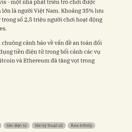
is - một nhà phát triển trò chơi được
n lớn là người Việt Nam. Khoảng 35% lưu
y trong số 2,5 triệu người chơi hoạt động
es.
i chuông cảnh báo về vấn đề an toàn đối
 dụng tiền điện tử trong bối cảnh các vụ
Bitcoin và Ethereum đã tăng vọt trong
tiền điện tử
tiền kỹ thuật số
Axie Infinity