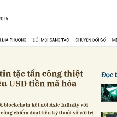
2026
bình luận
 ĐỊA PHƯƠNG
ĐỔI MỚI SÁNG TẠO
CHUYỂN ĐỔI SỐ
M
 tin tặc tấn công thiệt
Đọc 
iệu USD tiền mã hóa
Hủy
G
 blockchain kết nối Axie Infinity với
 công chiếm đoạt tiền kỹ thuật số với trị