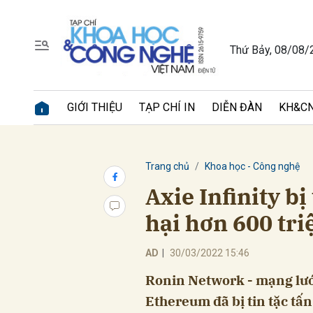
Thứ Bảy, 08/08/
Gửi 
GIỚI THIỆU
TẠP CHÍ IN
DIỄN ĐÀN
KH&CN
Trang chủ
Khoa học - Công nghệ
Axie Infinity bị
hại hơn 600 tr
AD
|
30/03/2022 15:46
Ronin Network - mạng lưới
Ethereum đã bị tin tặc tấn