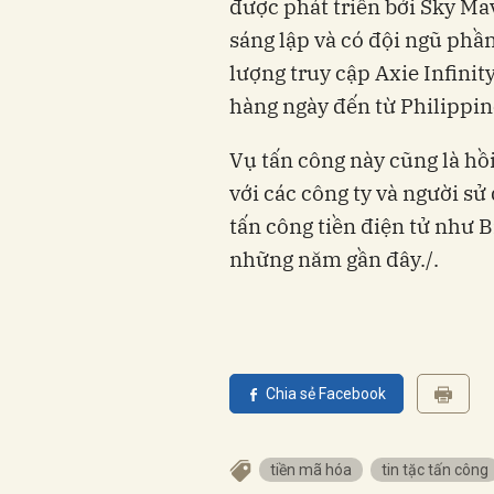
được phát triển bởi Sky Mav
sáng lập và có đội ngũ phầ
lượng truy cập Axie Infinit
hàng ngày đến từ Philippin
Vụ tấn công này cũng là hồ
với các công ty và người sử
tấn công tiền điện tử như 
những năm gần đây./.
Chia sẻ Facebook
tiền mã hóa
tin tặc tấn công