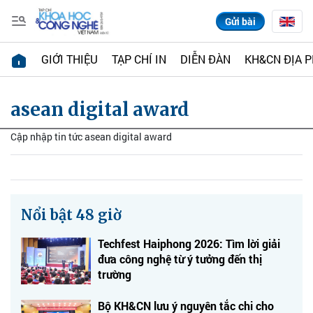
Gửi bài
GIỚI THIỆU
TẠP CHÍ IN
DIỄN ĐÀN
KH&CN ĐỊA 
asean digital award
Cập nhập tin tức asean digital award
Nổi bật 48 giờ
Techfest Haiphong 2026: Tìm lời giải
đưa công nghệ từ ý tưởng đến thị
trường
Bộ KH&CN lưu ý nguyên tắc chi cho