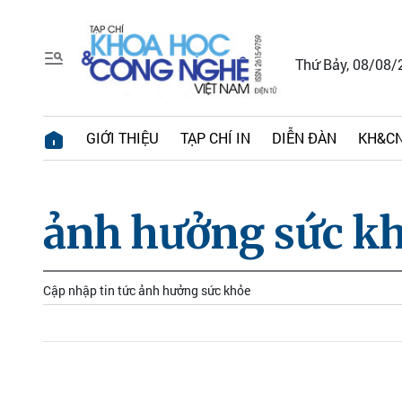
Thứ Bảy, 08/08/
GIỚI THIỆU
TẠP CHÍ IN
DIỄN ĐÀN
KH&CN
ảnh hưởng sức k
Cập nhập tin tức ảnh hưởng sức khỏe