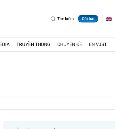
Tìm kiếm
Gửi bài
EDIA
TRUYỀN THÔNG
CHUYÊN ĐỀ
EN-VJST