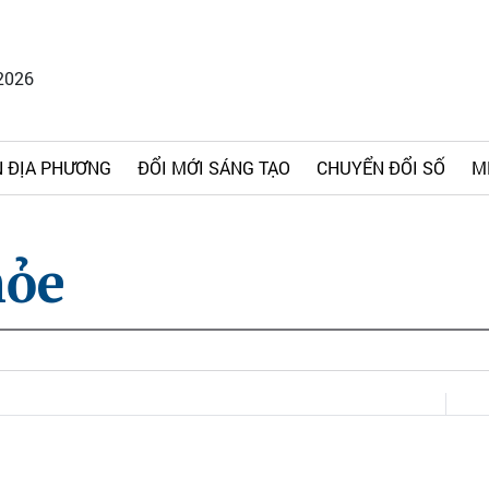
2026
 ĐỊA PHƯƠNG
ĐỔI MỚI SÁNG TẠO
CHUYỂN ĐỔI SỐ
M
hỏe