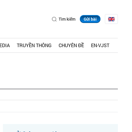
Tìm kiếm
Gửi bài
EDIA
TRUYỀN THÔNG
CHUYÊN ĐỀ
EN-VJST