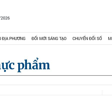
/2026
 ĐỊA PHƯƠNG
ĐỔI MỚI SÁNG TẠO
CHUYỂN ĐỔI SỐ
M
thực phẩm