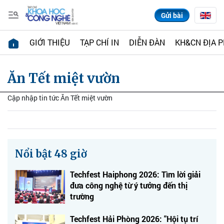
Gửi bài
GIỚI THIỆU
TẠP CHÍ IN
DIỄN ĐÀN
KH&CN ĐỊA 
Ăn Tết miệt vườn
Cập nhập tin tức Ăn Tết miệt vườn
Nổi bật 48 giờ
Techfest Haiphong 2026: Tìm lời giải
đưa công nghệ từ ý tưởng đến thị
trường
Techfest Hải Phòng 2026: "Hội tụ trí