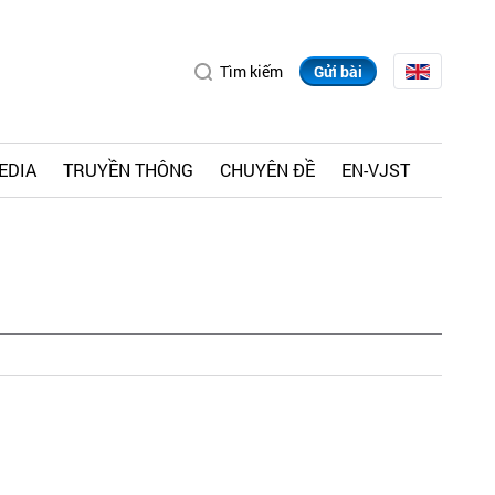
Tìm kiếm
Gửi bài
EDIA
TRUYỀN THÔNG
CHUYÊN ĐỀ
EN-VJST