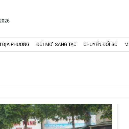
/2026
 ĐỊA PHƯƠNG
ĐỔI MỚI SÁNG TẠO
CHUYỂN ĐỔI SỐ
M