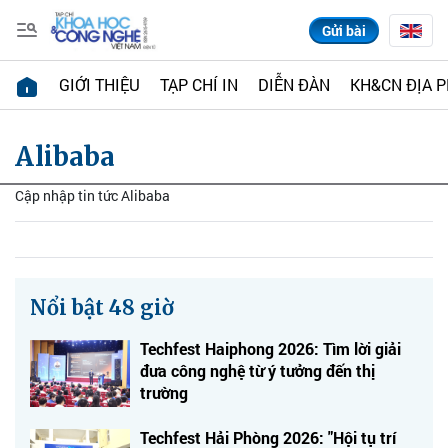
Gửi bài
GIỚI THIỆU
TẠP CHÍ IN
DIỄN ĐÀN
KH&CN ĐỊA 
Alibaba
Cập nhập tin tức Alibaba
Nổi bật 48 giờ
Techfest Haiphong 2026: Tìm lời giải
đưa công nghệ từ ý tưởng đến thị
trường
Techfest Hải Phòng 2026: "Hội tụ trí