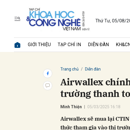
Thứ Tư, 05/08/
Gửi 
GIỚI THIỆU
TẠP CHÍ IN
DIỄN ĐÀN
KH&CN
Trang chủ
Diễn đàn
Airwallex chính
trường thanh to
Minh Thiện
05/03/2025 16:18
Airwallex sẽ mua lại CTIN
thức tham gia vào thị trư