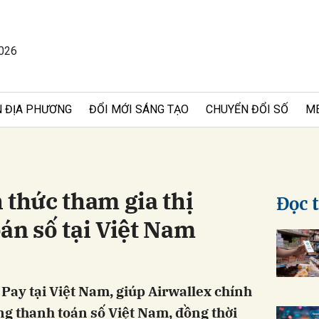
2026
bình luận
 ĐỊA PHƯƠNG
ĐỔI MỚI SÁNG TẠO
CHUYỂN ĐỔI SỐ
M
 thức tham gia thị
Đọc 
án số tại Việt Nam
Hủy
G
 Pay tại Việt Nam, giúp Airwallex chính
ờng thanh toán số Việt Nam, đồng thời