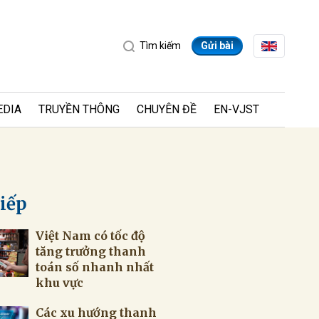
Tìm kiếm
Gửi bài
EDIA
TRUYỀN THÔNG
CHUYÊN ĐỀ
EN-VJST
tiếp
Việt Nam có tốc độ
ửi
tăng trưởng thanh
toán số nhanh nhất
khu vực
Các xu hướng thanh