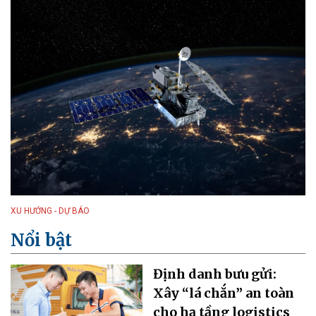
XU HƯỚNG - DỰ BÁO
Nổi bật
Định danh bưu gửi:
Xây “lá chắn” an toàn
cho hạ tầng logistics