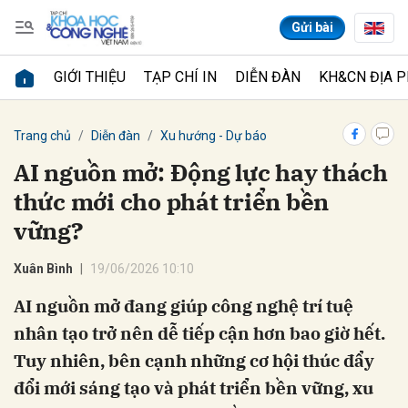
Gửi bài
GIỚI THIỆU
TẠP CHÍ IN
DIỄN ĐÀN
KH&CN ĐỊA 
Gửi bình luận
Trang chủ
Diễn đàn
Xu hướng - Dự báo
AI nguồn mở: Động lực hay thách
thức mới cho phát triển bền
vững?
Xuân Bình
19/06/2026 10:10
AI nguồn mở đang giúp công nghệ trí tuệ
Hủy
Gửi
nhân tạo trở nên dễ tiếp cận hơn bao giờ hết.
Tuy nhiên, bên cạnh những cơ hội thúc đẩy
đổi mới sáng tạo và phát triển bền vững, xu