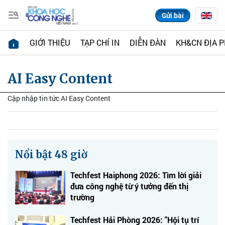
Gửi bài
GIỚI THIỆU
TẠP CHÍ IN
DIỄN ĐÀN
KH&CN ĐỊA 
AI Easy Content
Cập nhập tin tức AI Easy Content
Nổi bật 48 giờ
Techfest Haiphong 2026: Tìm lời giải
đưa công nghệ từ ý tưởng đến thị
trường
Techfest Hải Phòng 2026: "Hội tụ trí