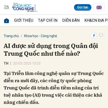
Gửi bài
GIỚI THIỆU
TẠP CHÍ IN
DIỄN ĐÀN
KH&CN ĐỊA 
Gửi bình luận
Trang chủ
Khoa học - Công nghệ
AI được sử dụng trong Quân đội
Trung Quốc như thế nào?
TH
20/05/2025 10:53
Tại Triễn lãm công nghệ quân sự Trung Quốc
diễn ra mới đây, các công ty quốc phòng
Hủy
Gửi
Trung Quốc đã trình diễn tiềm năng của trí
tuệ nhân tạo (AI) trong việc cải thiện các khả
năng chiến đấu.