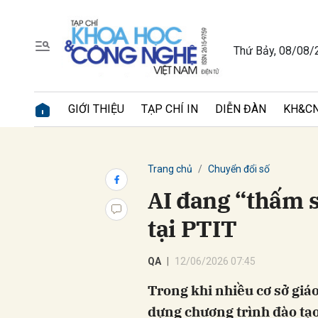
Thứ Bảy, 08/08/
Gửi 
GIỚI THIỆU
TẠP CHÍ IN
DIỄN ĐÀN
KH&CN
Trang chủ
Chuyển đổi số
AI đang “thấm s
tại PTIT
QA
12/06/2026 07:45
Trong khi nhiều cơ sở giá
dựng chương trình đào tạo 