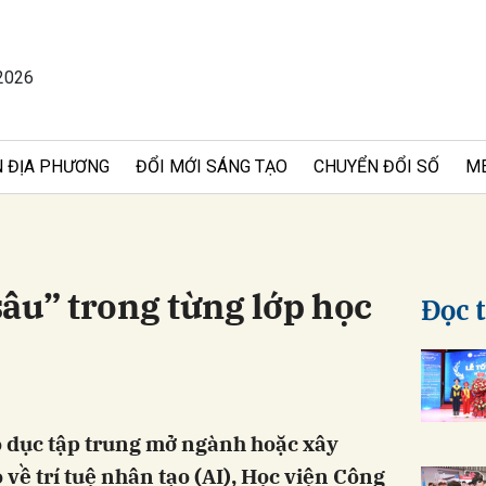
2026
bình luận
 ĐỊA PHƯƠNG
ĐỔI MỚI SÁNG TẠO
CHUYỂN ĐỔI SỐ
M
âu” trong từng lớp học
Đọc 
Hủy
G
o dục tập trung mở ngành hoặc xây
về trí tuệ nhân tạo (AI), Học viện Công