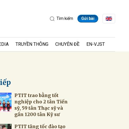
Tìm kiếm
Gửi bài
EDIA
TRUYỀN THÔNG
CHUYÊN ĐỀ
EN-VJST
tiếp
PTIT trao bằng tốt
ửi
nghiệp cho 2 tân Tiến
sỹ, 59 tân Thạc sỹ và
gần 1200 tân Kỹ sư
PTIT tăng tốc đào tạo