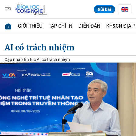
Gửi bài
GIỚI THIỆU
TẠP CHÍ IN
DIỄN ĐÀN
KH&CN ĐỊA 
AI có trách nhiệm
Cập nhập tin tức AI có trách nhiệm