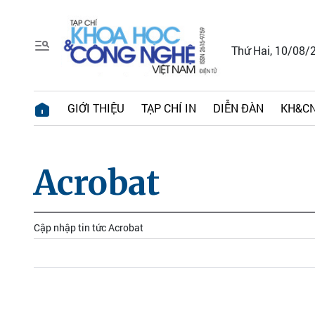
Thứ Hai, 10/08/
GIỚI THIỆU
TẠP CHÍ IN
DIỄN ĐÀN
KH&CN
Acrobat
Cập nhập tin tức Acrobat