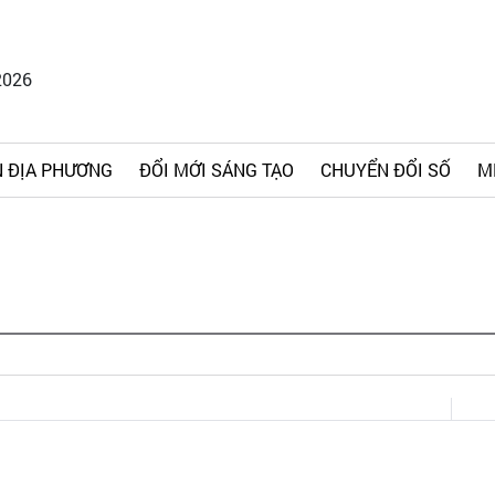
2026
 ĐỊA PHƯƠNG
ĐỔI MỚI SÁNG TẠO
CHUYỂN ĐỔI SỐ
M