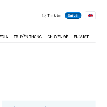
Tìm kiếm
Gửi bài
EDIA
TRUYỀN THÔNG
CHUYÊN ĐỀ
EN-VJST