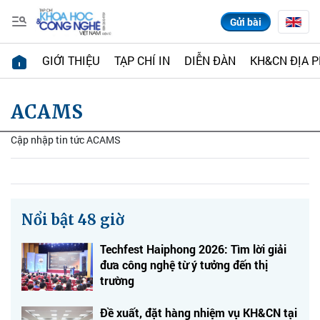
Gửi bài
GIỚI THIỆU
TẠP CHÍ IN
DIỄN ĐÀN
KH&CN ĐỊA 
ACAMS
Cập nhập tin tức ACAMS
Nổi bật 48 giờ
Techfest Haiphong 2026: Tìm lời giải
đưa công nghệ từ ý tưởng đến thị
trường
Đề xuất, đặt hàng nhiệm vụ KH&CN tại