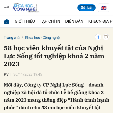
Gửi bài
GIỚI THIỆU
TẠP CHÍ IN
DIỄN ĐÀN
KH&CN ĐỊA 
Gửi bình luận
Trang chủ
Khoa học - Công nghệ
58 học viên khuyết tật của Nghị
Lực Sống tốt nghiệp khoá 2 năm
2023
PV
30/11/2023 19:45
Mới đây, Công ty CP Nghị Lực Sống – doanh
Hủy
Gửi
nghiệp xã hội đã tổ chức Lễ bế giảng khóa 2
năm 2023 mang thông điệp “Hành trình hạnh
phúc” dành cho 58 em học viên khuyết tật