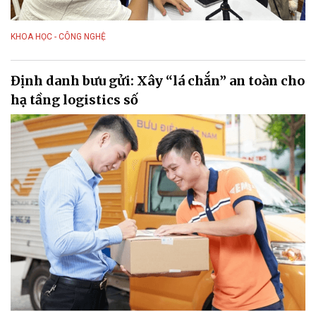
KHOA HỌC - CÔNG NGHỆ
Định danh bưu gửi: Xây “lá chắn” an toàn cho
hạ tầng logistics số