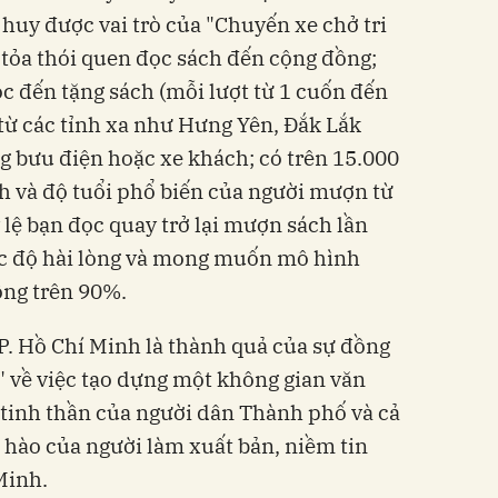
 huy được vai trò của "Chuyến xe chở tri
n tỏa thói quen đọc sách đến cộng đồng;
ọc đến tặng sách (mỗi lượt từ 1 cuốn đến
 từ các tỉnh xa như Hưng Yên, Đắk Lắk
g bưu điện hoặc xe khách; có trên 15.000
h và độ tuổi phổ biến của người mượn từ
ỷ lệ bạn đọc quay trở lại mượn sách lần
c độ hài lòng và mong muốn mô hình
ồng trên 90%.
P. Hồ Chí Minh là thành quả của sự đồng
n" về việc tạo dựng một không gian văn
tinh thần của người dân Thành phố và cả
 hào của người làm xuất bản, niềm tin
Minh.