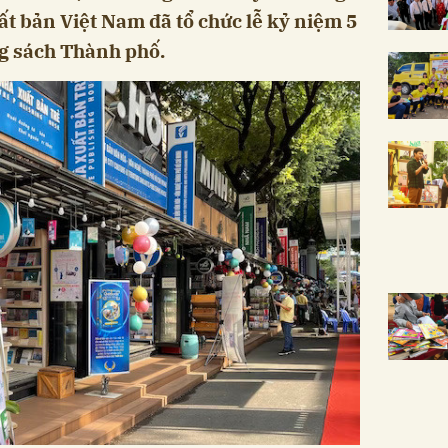
ất bản Việt Nam đã tổ chức lễ kỷ niệm 5
g sách Thành phố.