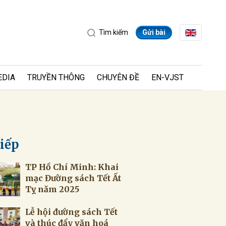
Tìm kiếm
Gửi bài
EDIA
TRUYỀN THÔNG
CHUYÊN ĐỀ
EN-VJST
tiếp
TP Hồ Chí Minh: Khai
ửi
mạc Đường sách Tết Ất
Tỵ năm 2025
Lễ hội đường sách Tết
và thúc đẩy văn hoá