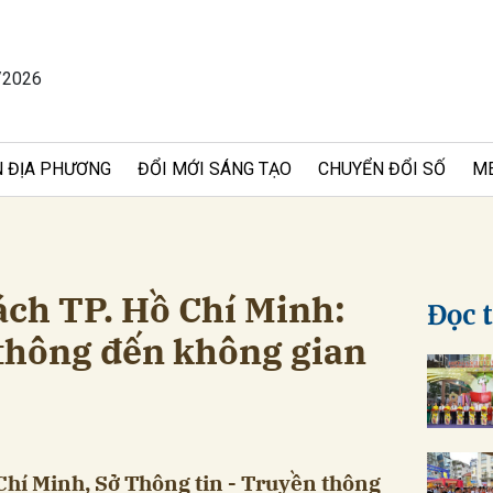
/2026
bình luận
 ĐỊA PHƯƠNG
ĐỔI MỚI SÁNG TẠO
CHUYỂN ĐỔI SỐ
M
ch TP. Hồ Chí Minh:
Đọc 
thông đến không gian
Hủy
G
 Chí Minh, Sở Thông tin - Truyền thông