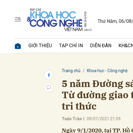
Thứ Năm, 06/08
Gửi 
GIỚI THIỆU
TẠP CHÍ IN
DIỄN ĐÀN
KH&CN
Trang chủ
Khoa học - Công nghệ
5 năm Đường sá
Từ đường giao 
tri thức
Tuấn Trần
|
09/01/2021 21:09
Ngày 9/1/2020, tại TP. Hồ