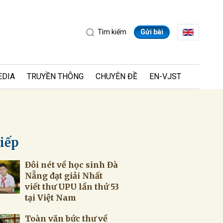
Tìm kiếm
Gửi bài
EDIA
TRUYỀN THÔNG
CHUYÊN ĐỀ
EN-VJST
tiếp
Đôi nét về học sinh Đà
ửi
Nẵng đạt giải Nhất
viết thư UPU lần thứ 53
tại Việt Nam
Toàn văn bức thư về