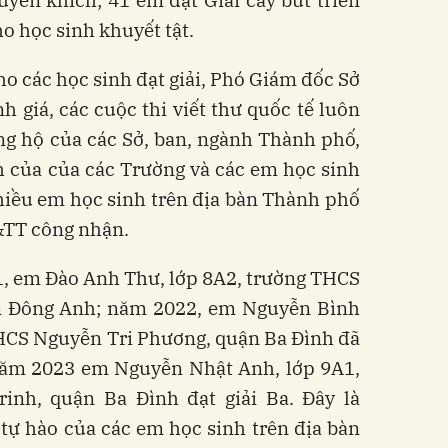
yến khích; 41 em đạt Giải cây bút triển
o học sinh khuyết tật.
 các học sinh đạt giải, Phó Giám đốc Sở
giá, các cuộc thi viết thư quốc tế luôn
g hộ của các Sở, ban, ngành Thành phố,
h của của các Trường và các em học sinh
hiều em học sinh trên địa bàn Thành phố
&TT công nhận.
, em Đào Anh Thư, lớp 8A2, trường THCS
 Đông Anh; năm 2022, em Nguyễn Bình
HCS Nguyễn Tri Phương, quận Ba Đình đã
 năm 2023 em Nguyễn Nhật Anh, lớp 9A1,
nh, quận Ba Đình đạt giải Ba. Đây là
tự hào của các em học sinh trên địa bàn