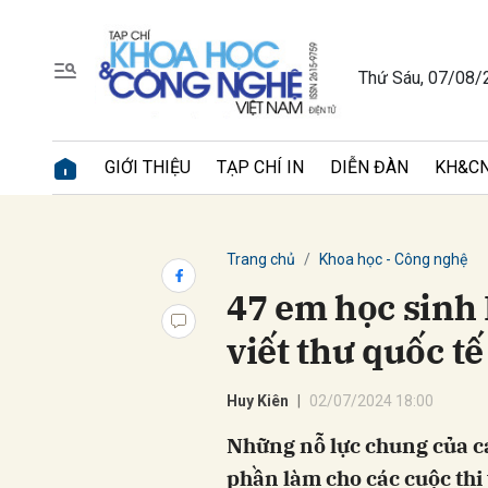
Thứ Sáu, 07/08/
Gửi 
GIỚI THIỆU
TẠP CHÍ IN
DIỄN ĐÀN
KH&CN
Trang chủ
Khoa học - Công nghệ
47 em học sinh 
viết thư quốc t
Huy Kiên
02/07/2024 18:00
Những nỗ lực chung của cá
phần làm cho các cuộc thi 