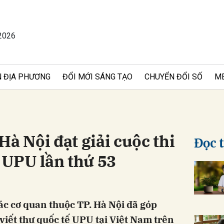
2026
bình luận
 ĐỊA PHƯƠNG
ĐỔI MỚI SÁNG TẠO
CHUYỂN ĐỔI SỐ
M
Hà Nội đạt giải cuộc thi
Đọc 
ế UPU lần thứ 53
Hủy
G
c cơ quan thuộc TP. Hà Nội đã góp
viết thư quốc tế UPU tại Việt Nam trên