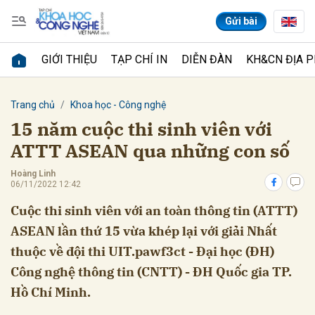
Gửi bài
GIỚI THIỆU
TẠP CHÍ IN
DIỄN ĐÀN
KH&CN ĐỊA 
Gửi bình luận
Trang chủ
Khoa học - Công nghệ
15 năm cuộc thi sinh viên với
ATTT ASEAN qua những con số
Hoàng Linh
06/11/2022 12:42
Cuộc thi sinh viên với an toàn thông tin (ATTT)
ASEAN lần thứ 15 vừa khép lại với giải Nhất
Hủy
Gửi
thuộc về đội thi UIT.pawf3ct - Đại học (ĐH)
Công nghệ thông tin (CNTT) - ĐH Quốc gia TP.
Hồ Chí Minh.