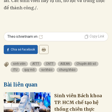
lai. Các sinh viên hãy tự tin, nỗ lực và trung thực
để thành công./.
Copy Link
Theo ictvietnam.vn
Chia sẻ Facebook
sinh viên
ATTT
CNTT
ASEAN
Chuyển đổi số
ITU
quy mô
sơ khảo
chung khảo
Bài liên quan
Sinh viên Bách khoa
TP. HCM chế tạo hệ
thống chiên thực