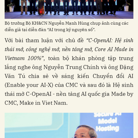
Bộ trưởng Bộ KH&CN Nguyễn Mạnh Hùng chụp ảnh cùng các
diễn giả tại diễn đàn “AI trong kỷ nguyên số”.
Với bài tham luận với chủ đề
“C-OpenAI: Hệ sinh
thái mở, công nghệ mở, nền tảng mở, Core AI Made in
Vietnam 100%”
, toàn bộ khán phòng tập trung
lắng nghe ông Nguyễn Trung Chính và ông Đặng
Văn Tú chia sẻ về sáng kiến Chuyển đổi AI
(Enable your AI-X) của CMC và sau đó là Hệ sinh
thái mở C-OpenAI - nền tảng AI quốc gia Made by
CMC, Make in Viet Nam.