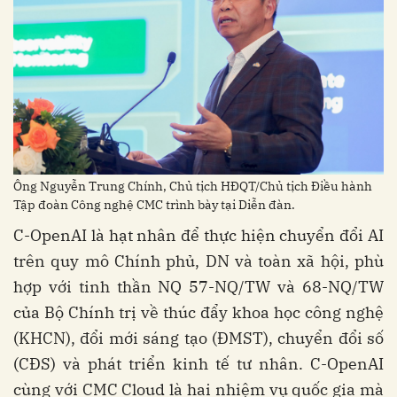
Ông Nguyễn Trung Chính, Chủ tịch HĐQT/Chủ tịch Điều hành
Tập đoàn Công nghệ CMC trình bày tại Diễn đàn.
C-OpenAI là hạt nhân để thực hiện chuyển đổi AI
trên quy mô Chính phủ, DN và toàn xã hội, phù
hợp với tinh thần NQ 57-NQ/TW và 68-NQ/TW
của Bộ Chính trị về thúc đẩy khoa học công nghệ
(KHCN), đổi mới sáng tạo (ĐMST), chuyển đổi số
(CĐS) và phát triển kinh tế tư nhân. C-OpenAI
cùng với CMC Cloud là hai nhiệm vụ quốc gia mà