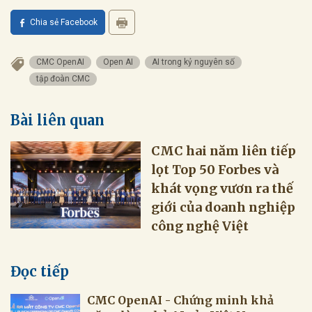
Chia sẻ Facebook
CMC OpenAI
Open AI
AI trong kỷ nguyên số
tập đoàn CMC
Bài liên quan
CMC hai năm liên tiếp
lọt Top 50 Forbes và
khát vọng vươn ra thế
giới của doanh nghiệp
công nghệ Việt
Đọc tiếp
CMC OpenAI - Chứng minh khả