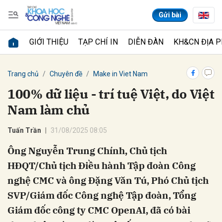
Gửi bài
GIỚI THIỆU
TẠP CHÍ IN
DIỄN ĐÀN
KH&CN ĐỊA 
Gửi bình luận
Trang chủ
Chuyên đề
Make in Viet Nam
100% dữ liệu - trí tuệ Việt, do Việt
Nam làm chủ
Tuấn Trần
31/08/2025 08:05
Ông Nguyễn Trung Chính, Chủ tịch
HĐQT/Chủ tịch Điều hành Tập đoàn Công
Hủy
Gửi
nghệ CMC và ông Đặng Văn Tú, Phó Chủ tịch
SVP/Giám đốc Công nghệ Tập đoàn, Tổng
Giám đốc công ty CMC OpenAI, đã có bài