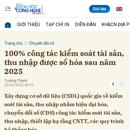
Gửi bài
GIỚI THIỆU
TẠP CHÍ IN
DIỄN ĐÀN
KH&CN ĐỊA 
Gửi bình luận
Trang chủ
Chuyển đổi số
100% công tác kiểm soát tài sản,
thu nhập được số hóa sau năm
2025
Trường Thanh
29/03/2022 08:55
Xây dựng cơ sở dữ liệu (CSDL) quốc gia về kiểm
Hủy
Gửi
soát tài sản, thu nhập nhằm hiện đại hóa,
chuyển đổi số (CĐS) công tác kiểm soát tài sản,
thu nhập, thiết lập hạ tầng CNTT, các quy trình
hệ thống hóa.