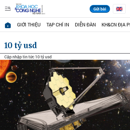
Gửi bài
GIỚI THIỆU
TẠP CHÍ IN
DIỄN ĐÀN
KH&CN ĐỊA 
10 tỷ usd
Cập nhập tin tức 10 tỷ usd