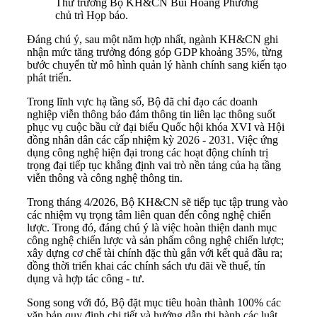
Thứ trưởng Bộ KH&CN Bùi Hoàng Phương
chủ trì Họp báo.
Đáng chú ý, sau một năm hợp nhất, ngành KH&CN ghi
nhận mức tăng trưởng đóng góp GDP khoảng 35%, từng
bước chuyển từ mô hình quản lý hành chính sang kiến tạo
phát triển.
Trong lĩnh vực hạ tầng số, Bộ đã chỉ đạo các doanh
nghiệp viễn thông bảo đảm thông tin liên lạc thông suốt
phục vụ cuộc bầu cử đại biểu Quốc hội khóa XVI và Hội
đồng nhân dân các cấp nhiệm kỳ 2026 - 2031. Việc ứng
dụng công nghệ hiện đại trong các hoạt động chính trị
trọng đại tiếp tục khẳng định vai trò nền tảng của hạ tầng
viễn thông và công nghệ thông tin.
Trong tháng 4/2026, Bộ KH&CN sẽ tiếp tục tập trung vào
các nhiệm vụ trọng tâm liên quan đến công nghệ chiến
lược. Trong đó, đáng chú ý là việc hoàn thiện danh mục
công nghệ chiến lược và sản phẩm công nghệ chiến lược;
xây dựng cơ chế tài chính đặc thù gắn với kết quả đầu ra;
đồng thời triển khai các chính sách ưu đãi về thuế, tín
dụng và hợp tác công - tư.
Song song với đó, Bộ đặt mục tiêu hoàn thành 100% các
văn bản quy định chi tiết và hướng dẫn thi hành các luật