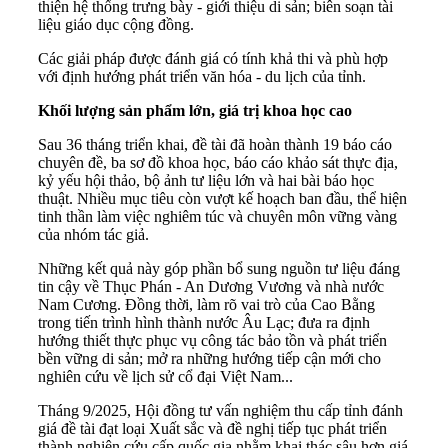
thiện hệ thống trưng bày - giới thiệu di sản; biên soạn tài
liệu giáo dục cộng đồng.
Các giải pháp được đánh giá có tính khả thi và phù hợp
với định hướng phát triển văn hóa - du lịch của tỉnh.
Khối lượng sản phẩm lớn, giá trị khoa học cao
Sau 36 tháng triển khai, đề tài đã hoàn thành 19 báo cáo
chuyên đề, ba sơ đồ khoa học, báo cáo khảo sát thực địa,
kỷ yếu hội thảo, bộ ảnh tư liệu lớn và hai bài báo học
thuật. Nhiều mục tiêu còn vượt kế hoạch ban đầu, thể hiện
tinh thần làm việc nghiêm túc và chuyên môn vững vàng
của nhóm tác giả.
Những kết quả này góp phần bổ sung nguồn tư liệu đáng
tin cậy về Thục Phán - An Dương Vương và nhà nước
Nam Cương. Đồng thời, làm rõ vai trò của Cao Bằng
trong tiến trình hình thành nước Âu Lạc; đưa ra định
hướng thiết thực phục vụ công tác bảo tồn và phát triển
bền vững di sản; mở ra những hướng tiếp cận mới cho
nghiên cứu về lịch sử cổ đại Việt Nam...
Tháng 9/2025, Hội đồng tư vấn nghiệm thu cấp tỉnh đánh
giá đề tài đạt loại Xuất sắc và đề nghị tiếp tục phát triển
thành nghiên cứu cấp quốc gia nhằm khai thác sâu hơn giá