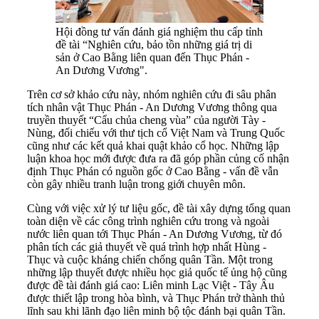
Hội đồng tư vấn đánh giá nghiệm thu cấp tỉnh
đề tài “Nghiên cứu, bảo tồn những giá trị di
sản ở Cao Bằng liên quan đến Thục Phán -
An Dương Vương".
Trên cơ sở khảo cứu này, nhóm nghiên cứu đi sâu phân
tích nhân vật Thục Phán - An Dương Vương thông qua
truyền thuyết “Cẩu chủa cheng vùa” của người Tày -
Nùng, đối chiếu với thư tịch cổ Việt Nam và Trung Quốc
cũng như các kết quả khai quật khảo cổ học. Những lập
luận khoa học mới được đưa ra đã góp phần củng cố nhận
định Thục Phán có nguồn gốc ở Cao Bằng - vấn đề vẫn
còn gây nhiều tranh luận trong giới chuyên môn.
Cùng với việc xử lý tư liệu gốc, đề tài xây dựng tổng quan
toàn diện về các công trình nghiên cứu trong và ngoài
nước liên quan tới Thục Phán - An Dương Vương, từ đó
phân tích các giả thuyết về quá trình hợp nhất Hùng -
Thục và cuộc kháng chiến chống quân Tần. Một trong
những lập thuyết được nhiều học giả quốc tế ủng hộ cũng
được đề tài đánh giá cao: Liên minh Lạc Việt - Tây Âu
được thiết lập trong hòa bình, và Thục Phán trở thành thủ
lĩnh sau khi lãnh đạo liên minh bộ tộc đánh bại quân Tần.