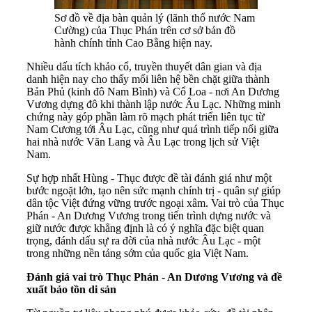
Sơ đồ về địa bàn quản lý (lãnh thổ nước Nam
Cường) của Thục Phán trên cơ sở bản đồ
hành chính tỉnh Cao Bằng hiện nay.
Nhiều dấu tích khảo cổ, truyền thuyết dân gian và địa
danh hiện nay cho thấy mối liên hệ bền chặt giữa thành
Bản Phủ (kinh đô Nam Bình) và Cổ Loa - nơi An Dương
Vương dựng đô khi thành lập nước Âu Lạc. Những minh
chứng này góp phần làm rõ mạch phát triển liên tục từ
Nam Cương tới Âu Lạc, cũng như quá trình tiếp nối giữa
hai nhà nước Văn Lang và Âu Lạc trong lịch sử Việt
Nam.
Sự hợp nhất Hùng - Thục được đề tài đánh giá như một
bước ngoặt lớn, tạo nên sức mạnh chính trị - quân sự giúp
dân tộc Việt đứng vững trước ngoại xâm. Vai trò của Thục
Phán - An Dương Vương trong tiến trình dựng nước và
giữ nước được khẳng định là có ý nghĩa đặc biệt quan
trọng, đánh dấu sự ra đời của nhà nước Âu Lạc - một
trong những nền tảng sớm của quốc gia Việt Nam.
Đánh giá vai trò Thục Phán - An Dương Vương và đề
xuất bảo tồn di sản