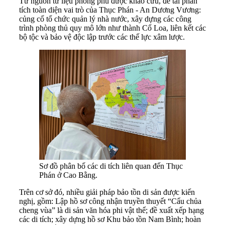
Từ nguồn tư liệu phong phú được khảo cứu, đề tài phân
tích toàn diện vai trò của Thục Phán - An Dương Vương:
củng cố tổ chức quản lý nhà nước, xây dựng các công
trình phòng thủ quy mô lớn như thành Cổ Loa, liên kết các
bộ tộc và bảo vệ độc lập trước các thế lực xâm lược.
Sơ đồ phân bố các di tích liên quan đến Thục
Phán ở Cao Bằng.
Trên cơ sở đó, nhiều giải pháp bảo tồn di sản được kiến
nghị, gồm: Lập hồ sơ công nhận truyền thuyết “Cẩu chủa
cheng vùa” là di sản văn hóa phi vật thể; đề xuất xếp hạng
các di tích; xây dựng hồ sơ Khu bảo tồn Nam Bình; hoàn