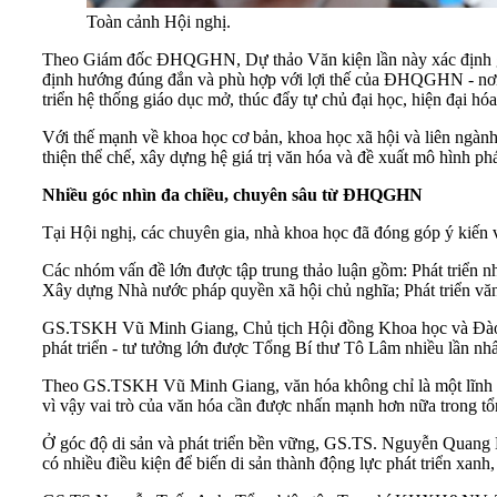
Toàn cảnh Hội nghị.
Theo Giám đốc ĐHQGHN, Dự thảo Văn kiện lần này xác định giáo 
định hướng đúng đắn và phù hợp với lợi thế của ĐHQGHN - nơi 
triển hệ thống giáo dục mở, thúc đẩy tự chủ đại học, hiện đại hó
Với thế mạnh về khoa học cơ bản, khoa học xã hội và liên ngành
thiện thể chế, xây dựng hệ giá trị văn hóa và đề xuất mô hình phá
Nhiều góc nhìn đa chiều, chuyên sâu từ ĐHQGHN
Tại Hội nghị, các chuyên gia, nhà khoa học đã đóng góp ý kiến 
Các nhóm vấn đề lớn được tập trung thảo luận gồm: Phát triển n
Xây dựng Nhà nước pháp quyền xã hội chủ nghĩa; Phát triển văn
GS.TSKH Vũ Minh Giang, Chủ tịch Hội đồng Khoa học và Đào t
phát triển - tư tưởng lớn được Tổng Bí thư Tô Lâm nhiều lần n
Theo GS.TSKH Vũ Minh Giang, văn hóa không chỉ là một lĩnh vực
vì vậy vai trò của văn hóa cần được nhấn mạnh hơn nữa trong tổn
Ở góc độ di sản và phát triển bền vững, GS.TS. Nguyễn Quang N
có nhiều điều kiện để biến di sản thành động lực phát triển xanh,