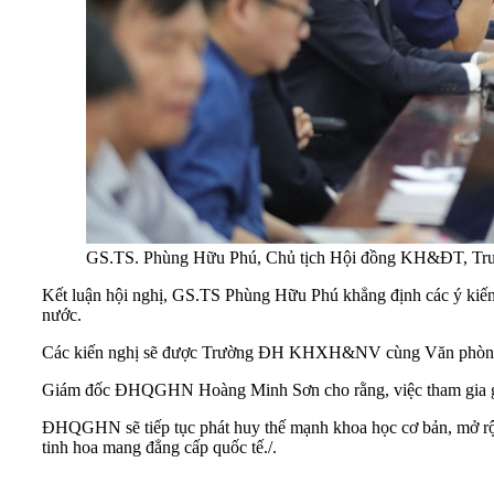
GS.TS. Phùng Hữu Phú, Chủ tịch Hội đồng KH&ĐT, Tr
Kết luận hội nghị, GS.TS Phùng Hữu Phú khẳng định các ý kiến c
nước.
Các kiến nghị sẽ được Trường ĐH KHXH&NV cùng Văn phòng 
Giám đốc ĐHQGHN Hoàng Minh Sơn cho rằng, việc tham gia góp ý
ĐHQGHN sẽ tiếp tục phát huy thế mạnh khoa học cơ bản, mở rộn
tinh hoa mang đẳng cấp quốc tế./.