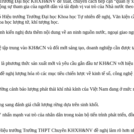
ng Đại học KHXH&NV đề xuất, chuyển cách tiếp cận “quản lý xã hội”
ng sự tham gia của người dân và tái định vị vai trò của Nhà nước theo 
 Hiệu trưởng Trường Đại học Khoa học Tự nhiên đề nghị, Văn kiện cần
a học lượng tử, khí tượng học.
 kiến nghị đưa thêm nội dung về an ninh nguồn nước, ngoại giao nguồ
ập trung vào KH&CN và đổi mới sáng tạo, doanh nghiệp cần được tạo 
là phương thức sản xuất mới và yêu cầu gắn đầu tư KH&CN với hiệu q
 nghị lượng hóa rõ các mục tiêu chiến lược về kinh tế số, công nghệ 
ng cảnh báo lượng phát thải khí nhà kính của Việt Nam đang ở mức rấ
g sang đánh giá chất lượng rừng dựa trên sinh khối.
nh vai trò của nhân dân trong toàn bộ tiến trình phát triển, đồng
Hiệu trưởng Trường THPT Chuyên KHXH&NV đề nghị làm rõ hơn nhữn