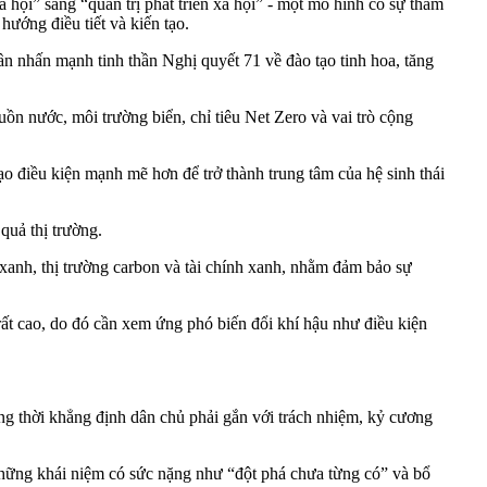
 sang “quản trị phát triển xã hội” - một mô hình có sự tham
hướng điều tiết và kiến tạo.
 nhấn mạnh tinh thần Nghị quyết 71 về đào tạo tinh hoa, tăng
n nước, môi trường biển, chỉ tiêu Net Zero và vai trò cộng
điều kiện mạnh mẽ hơn để trở thành trung tâm của hệ sinh thái
uả thị trường.
xanh, thị trường carbon và tài chính xanh, nhằm đảm bảo sự
t cao, do đó cần xem ứng phó biến đổi khí hậu như điều kiện
 thời khẳng định dân chủ phải gắn với trách nhiệm, kỷ cương
g khái niệm có sức nặng như “đột phá chưa từng có” và bổ