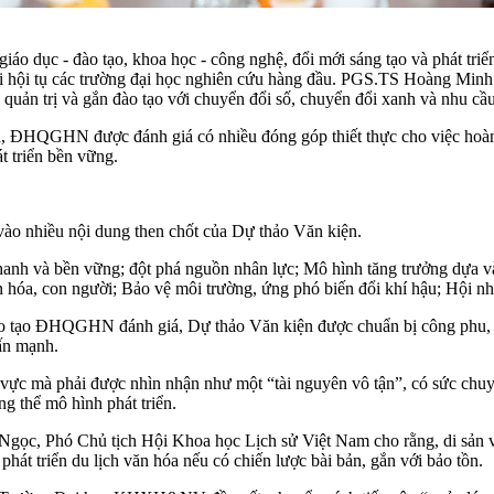
dục - đào tạo, khoa học - công nghệ, đổi mới sáng tạo và phát triển
hội tụ các trường đại học nghiên cứu hàng đầu. PGS.TS Hoàng Minh S
a quản trị và gắn đào tạo với chuyển đổi số, chuyển đổi xanh và nhu cầu
, ĐHQGHN được đánh giá có nhiều đóng góp thiết thực cho việc hoàn th
t triển bền vững.
vào nhiều nội dung then chốt của Dự thảo Văn kiện.
hanh và bền vững; đột phá nguồn nhân lực; Mô hình tăng trưởng dựa và
 hóa, con người; Bảo vệ môi trường, ứng phó biến đổi khí hậu; Hội nh
ạo ĐHQGHN đánh giá, Dự thảo Văn kiện được chuẩn bị công phu, thể 
hấn mạnh.
 mà phải được nhìn nhận như một “tài nguyên vô tận”, có sức chuyển 
g thể mô hình phát triển.
gọc, Phó Chủ tịch Hội Khoa học Lịch sử Việt Nam cho rằng, di sản vă
 phát triển du lịch văn hóa nếu có chiến lược bài bản, gắn với bảo tồn.