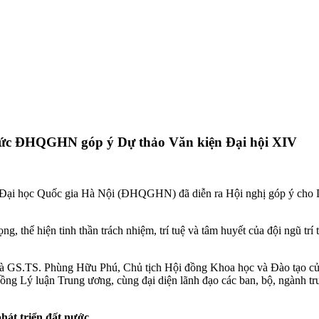
í thức ĐHQGHN góp ý Dự thảo Văn kiện Đại hội XIV
Đại học Quốc gia Hà Nội (ĐHQGHN) đã diễn ra Hội nghị góp ý cho Dự t
 trọng, thể hiện tinh thần trách nhiệm, trí tuệ và tâm huyết của đội n
.TS. Phùng Hữu Phú, Chủ tịch Hội đồng Khoa học và Đào tạo của 
ồng Lý luận Trung ương, cùng đại diện lãnh đạo các ban, bộ, ngàn
hát triển đất nước