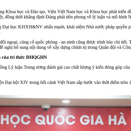
 Khoa học và Đào tạo, Viện Việt Nam học và Khoa học phát triển đề x
t, đồng thời khẳng định Đảng phải tiên phong về lý luận và mô hình Nh
g Đại học KHXH&NV nhấn mạnh, khái niệm Nhà nước pháp quyền phải 
.
, đối ngoại, củng cố quốc phòng - an ninh cũng được trình bày chi tiế
 đề nghị bổ sung nội dung về xây dựng chính trị trong Quân đội và Côn
rò của trí thức ĐHQGHN
ồng Lý luận Trung ương đánh giá cao chất lượng ý kiến đóng góp của
Đại hội XIV trong bối cảnh Việt Nam sắp bước vào thời điểm tròn 10