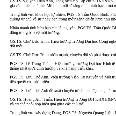
GS.TS Nguyễn Tuấn Anh, Tổng biên tập Tạp chí KHXH&NV, Trườ
gia của nhiều chủ thể. Mô hình mới sẽ tăng tính minh bạch, mở rộ
Trong lĩnh vực khoa học tự nhiên, PGS.TS Trần Quốc Bình, Phó
cường tự chủ và sự nhạy bén trong mở ngành chiến lược như kho
Nhấn mạnh tính hữu hạn của tài nguyên, PGS.TS. Trần Quốc Bình
đồng trong bảo vệ môi trường.
GS.TS. Chử Đức Trình, Hiệu trưởng Trường Đại học Công nghệ t
đổi mới.
GS.TS. Chử Đức Trình nhấn mạnh, chuyển đổi số phải được coi 
PGS.TS. Lê Trung Thành, Hiệu trưởng Trường Đại học Kinh tế đề
thống nhất giữa định hướng và khả năng triển khai.
PGS.TS. Lưu Thế Anh, Viện trưởng Viện Tài nguyên và Môi trườ
tiên quyết của phát triển.
PGS.TS. Lưu Thế Anh đề xuất chuyển từ chỉ tiêu độ che phủ rừn
GS.TS. Hoàng Anh Tuấn, Hiệu trưởng Trường ĐH KHXH&NV nhấn mạ
và cơ chế phối hợp hiệu quả giữa các chủ thể.
Trong lĩnh vực xây dựng Đảng, PGS.TS. Nguyễn Quang Liệu, 