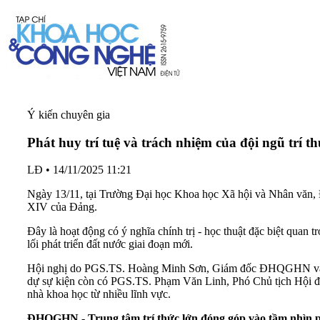
Ý kiến chuyên gia
Phát huy trí tuệ và trách nhiệm của đội ngũ tr
LĐ
•
14/11/2025 11:21
Ngày 13/11, tại Trường Đại học Khoa học Xã hội và Nhân văn, 
XIV của Đảng.
Đây là hoạt động có ý nghĩa chính trị - học thuật đặc biệt quan
lối phát triển đất nước giai đoạn mới.
Hội nghị do PGS.TS. Hoàng Minh Sơn, Giám đốc ĐHQGHN và GS
dự sự kiện còn có PGS.TS. Phạm Văn Linh, Phó Chủ tịch Hội đ
nhà khoa học từ nhiều lĩnh vực.
ĐHQGHN - Trung tâm trí thức lớn đóng góp vào tầm nhìn p