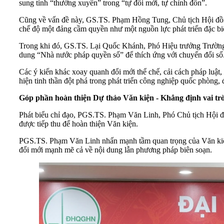
sung tính “thường xuyên” trong “tự đổi mới, tự chỉnh đốn”.
Cũng về vấn đề này, GS.TS. Phạm Hồng Tung, Chủ tịch Hội đồng
chế độ một đảng cầm quyền như một nguồn lực phát triển đặc biệ
Trong khi đó, GS.TS. Lại Quốc Khánh, Phó Hiệu trưởng Trườn
dung “Nhà nước pháp quyền số” để thích ứng với chuyển đổi số
Các ý kiến khác xoay quanh đổi mới thể chế, cải cách pháp luật
hiện tinh thần đột phá trong phát triển công nghiệp quốc phòng,
Góp phần hoàn thiện Dự thảo Văn kiện - Khẳng định vai t
Phát biểu chỉ đạo, PGS.TS. Phạm Văn Linh, Phó Chủ tịch Hội đ
được tiếp thu để hoàn thiện Văn kiện.
PGS.TS. Phạm Văn Linh nhấn mạnh tầm quan trọng của Văn kiện 
đổi mới mạnh mẽ cả về nội dung lẫn phương pháp biên soạn.