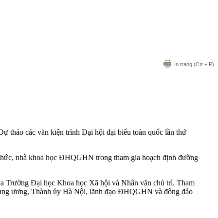
In trang
(Ctr + P)
hảo các văn kiện trình Đại hội đại biểu toàn quốc lần thứ
gũ trí thức, nhà khoa học ĐHQGHN trong tham gia hoạch định đường
Trường Đại học Khoa học Xã hội và Nhân văn chủ trì. Tham
h trung ương, Thành ủy Hà Nội, lãnh đạo ĐHQGHN và đông đảo