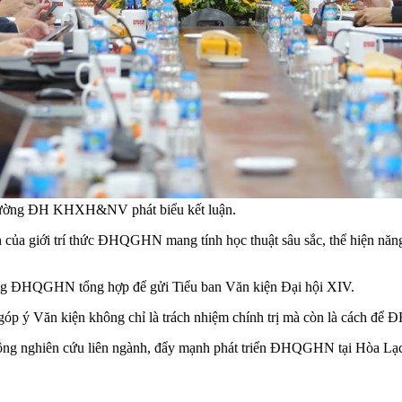
ường ĐH KHXH&NV phát biểu kết luận.
ủa giới trí thức ĐHQGHN mang tính học thuật sâu sắc, thể hiện năng l
ĐHQGHN tổng hợp để gửi Tiểu ban Văn kiện Đại hội XIV.
 Văn kiện không chỉ là trách nhiệm chính trị mà còn là cách để ĐH
g nghiên cứu liên ngành, đẩy mạnh phát triển ĐHQGHN tại Hòa Lạc t