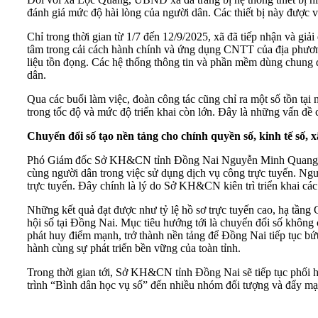
đánh giá mức độ hài lòng của người dân. Các thiết bị này được v
Chỉ trong thời gian từ 1/7 đến 12/9/2025, xã đã tiếp nhận và giả
tâm trong cải cách hành chính và ứng dụng CNTT của địa phương.
liệu tồn đọng. Các hệ thống thông tin và phần mềm dùng chung 
dân.
Qua các buổi làm việc, đoàn công tác cũng chỉ ra một số tồn tạ
trong tốc độ và mức độ triển khai còn lớn. Đây là những vấn đề 
Chuyển đổi số tạo nền tảng cho chính quyền số, kinh tế số, x
Phó Giám đốc Sở KH&CN tỉnh Đồng Nai Nguyễn Minh Quang khẳng
cùng người dân trong việc sử dụng dịch vụ công trực tuyến. Ngư
trực tuyến. Đây chính là lý do Sở KH&CN kiên trì triển khai cá
Những kết quả đạt được như tỷ lệ hồ sơ trực tuyến cao, hạ tầng 
hội số tại Đồng Nai. Mục tiêu hướng tới là chuyển đổi số không 
phát huy điểm mạnh, trở thành nền tảng để Đồng Nai tiếp tục bứ
hành cùng sự phát triển bền vững của toàn tỉnh.
Trong thời gian tới, Sở KH&CN tỉnh Đồng Nai sẽ tiếp tục phối 
trình “Bình dân học vụ số” đến nhiều nhóm đối tượng và đẩy mạnh