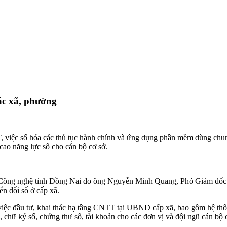
ác xã, phường
 việc số hóa các thủ tục hành chính và ứng dụng phần mềm dùng chung
cao năng lực số cho cán bộ cơ sở.
 Công nghệ tỉnh Đồng Nai do ông Nguyễn Minh Quang, Phó Giám đốc S
ển đổi số ở cấp xã.
á việc đầu tư, khai thác hạ tầng CNTT tại UBND cấp xã, bao gồm hệ thố
 chữ ký số, chứng thư số, tài khoản cho các đơn vị và đội ngũ cán bộ 