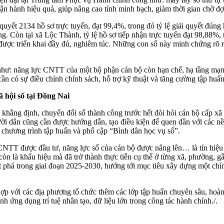
ận hành hiệu quả, giúp nâng cao tính minh bạch, giảm thời gian chờ đợ
i quyết 2134 hồ sơ trực tuyến, đạt 99,4%, trong đó tỷ lệ giải quyết đún
 Còn tại xã Lộc Thành, tỷ lệ hồ sơ tiếp nhận trực tuyến đạt 98,88%, t
được triển khai đầy đủ, nghiêm túc. Những con số này minh chứng rõ r
i như: năng lực CNTT của một bộ phận cán bộ còn hạn chế, hạ tầng mạng
cần có sự điều chỉnh chính sách, hỗ trợ kỹ thuật và tăng cường tập huấ
ã hội số tại Đồng Nai
 định, chuyển đổi số thành công trước hết đòi hỏi cán bộ cấp xã p
ời dân cũng cần được hướng dẫn, tạo điều kiện để quen dần với các nền
c chương trình tập huấn và phổ cập “Bình dân học vụ số”.
CNTT được đầu tư, năng lực số của cán bộ được nâng lên… là tín hiệu t
còn là khẩu hiệu mà đã trở thành thực tiễn cụ thể ở từng xã, phường, g
t phá trong giai đoạn 2025-2030, hướng tới mục tiêu xây dựng một chí
hợp với các địa phương tổ chức thêm các lớp tập huấn chuyên sâu, ho
 ứng dụng trí tuệ nhân tạo, dữ liệu lớn trong công tác hành chính./.