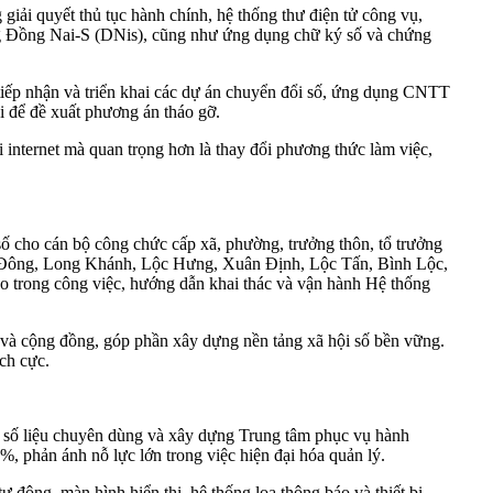
giải quyết thủ tục hành chính, hệ thống thư điện tử công vụ,
ng Đồng Nai-S (DNis), cũng như ứng dụng chữ ký số và chứng
 tiếp nhận và triển khai các dự án chuyển đổi số, ứng dụng CNTT
i để đề xuất phương án tháo gỡ.
internet mà quan trọng hơn là thay đổi phương thức làm việc,
 cho cán bộ công chức cấp xã, phường, trưởng thôn, tổ trưởng
uân Đông, Long Khánh, Lộc Hưng, Xuân Định, Lộc Tấn, Bình Lộc,
ạo trong công việc, hướng dẫn khai thác và vận hành Hệ thống
c và cộng đồng, góp phần xây dựng nền tảng xã hội số bền vững.
ch cực.
n số liệu chuyên dùng và xây dựng Trung tâm phục vụ hành
7%, phản ánh nỗ lực lớn trong việc hiện đại hóa quản lý.
 động, màn hình hiển thị, hệ thống loa thông báo và thiết bị