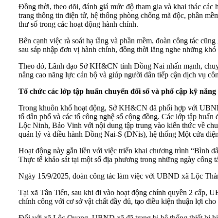
Đồng thời, theo dõi, đánh giá mức độ tham gia và khai thác các h
trang thông tin điện tử, hệ thống phòng chống mã độc, phần m
thư số trong các hoạt động hành chính.
Bên cạnh việc rà soát hạ tầng và phần mềm, đoàn công tác cũng g
sau sáp nhập đơn vị hành chính, đồng thời lắng nghe những khó 
Theo đó, Lãnh đạo Sở KH&CN tỉnh Đồng Nai nhấn mạnh, chuyển đổ
nâng cao năng lực cán bộ và giúp người dân tiếp cận dịch vụ côn
Tổ chức các lớp tập huấn chuyển đổi số và phổ cập kỹ năng
Trong khuôn khổ hoạt động, Sở KH&CN đã phối hợp với UBND các
tổ dân phố và các tổ công nghệ số cộng đồng. Các lớp tập huấ
Lộc Ninh, Bảo Vinh với nội dung tập trung vào kiến thức về chu
quản lý và điều hành Đồng Nai-S (DNis), hệ thống Một cửa điện
Hoạt động này gắn liền với việc triển khai chương trình “Bình 
Thực tế khảo sát tại một số địa phương trong những ngày công tá
Ngày 15/9/2025, đoàn công tác làm việc với UBND xã Lộc Thà
Tại xã Tân Tiến, sau khi đi vào hoạt động chính quyền 2 cấp, 
chính công với cơ sở vật chất đầy đủ, tạo điều kiện thuận lợi ch
Đối với xã Lộc Quang, UBND xã đã trang bị hệ thống thiết bị hiệ