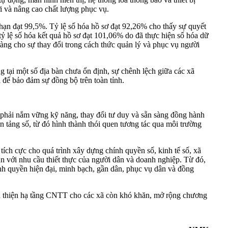
i và nâng cao chất lượng phục vụ.
g hạn đạt 99,5%. Tỷ lệ số hóa hồ sơ đạt 92,26% cho thấy sự quyết
ỷ lệ số hóa kết quả hồ sơ đạt 101,06% do đã thực hiện số hóa dữ
àng cho sự thay đổi trong cách thức quản lý và phục vụ người
 tại một số địa bàn chưa ổn định, sự chênh lệch giữa các xã
n để bảo đảm sự đồng bộ trên toàn tỉnh.
hải nắm vững kỹ năng, thay đổi tư duy và sẵn sàng đồng hành
 tảng số, từ đó hình thành thói quen tương tác qua môi trường
ích cực cho quá trình xây dựng chính quyền số, kinh tế số, xã
ắn với nhu cầu thiết thực của người dân và doanh nghiệp. Từ đó,
nh quyền hiện đại, minh bạch, gần dân, phục vụ dân và đồng
àn thiện hạ tầng CNTT cho các xã còn khó khăn, mở rộng chương