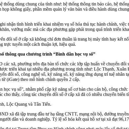
ệ thống dùng chung của tỉnh như: hệ thống thông tin báo cáo, hệ thống 
ềm họp không giấy, phần mềm quản lý văn bản và điều hành dùng chu
hi nhận tình hình triển khai nhiệm vụ số hóa thủ tục hành chính, việc
khăn, vướng mắc mà các địa phương gặp phải trong quá trình triển kha
i số ở cấp xã không chỉ đơn thuần là trang bị máy tính hay kết nối 
g trực tuyến một cách thuận lợi, hiệu quả.
 số thông qua chương trình “Bình dân học vụ số”
 xã, phường trên địa bàn tổ chức các lớp tập huấn về chuyển đổi số
n được triển khai tại nhiều địa phương trong tỉnh như: Lộc Thạnh, X
yển đổi số, công nghệ số, kỹ năng số, kỹ năng ứng dụng trí tuệ nhân t
 tử (iGate) theo mô hình chính quyền 2 cấp.
dân học vụ số”, nhằm phổ cập kỹ năng số cơ bản cho cán bộ, công chứ
c cho thấy, công tác chuyển đổi số ở cấp xã đã có nhiều chuyển biến tí
nh, Lộc Quang và Tân Tiến.
UBND xã đã tập trung đầu tư hạ tầng CNTT, mạng nội bộ, đường truyề
o người dân và doanh nghiệp. Tỷ lệ số hóa kết quả hồ sơ tại xã đạt 96,1
n đại tại Trung tâm Phục vụ Hành chính công như: máy lấy số thứ tự tự