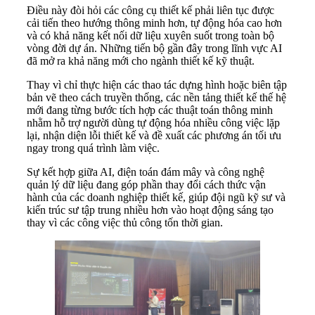
Điều này đòi hỏi các công cụ thiết kế phải liên tục được
cải tiến theo hướng thông minh hơn, tự động hóa cao hơn
và có khả năng kết nối dữ liệu xuyên suốt trong toàn bộ
vòng đời dự án. Những tiến bộ gần đây trong lĩnh vực AI
đã mở ra khả năng mới cho ngành thiết kế kỹ thuật.
Thay vì chỉ thực hiện các thao tác dựng hình hoặc biên tập
bản vẽ theo cách truyền thống, các nền tảng thiết kế thế hệ
mới đang từng bước tích hợp các thuật toán thông minh
nhằm hỗ trợ người dùng tự động hóa nhiều công việc lặp
lại, nhận diện lỗi thiết kế và đề xuất các phương án tối ưu
ngay trong quá trình làm việc.
Sự kết hợp giữa AI, điện toán đám mây và công nghệ
quản lý dữ liệu đang góp phần thay đổi cách thức vận
hành của các doanh nghiệp thiết kế, giúp đội ngũ kỹ sư và
kiến trúc sư tập trung nhiều hơn vào hoạt động sáng tạo
thay vì các công việc thủ công tốn thời gian.