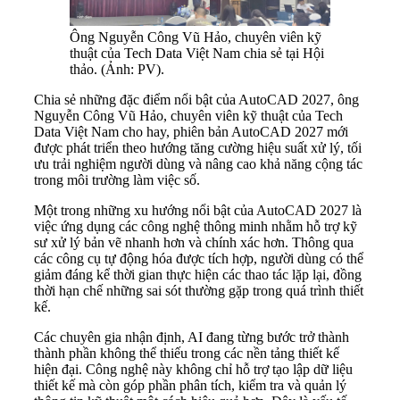
Ông Nguyễn Công Vũ Hảo, chuyên viên kỹ
thuật của Tech Data Việt Nam chia sẻ tại Hội
thảo. (Ảnh: PV).
Chia sẻ những đặc điểm nổi bật của AutoCAD 2027, ông
Nguyễn Công Vũ Hảo, chuyên viên kỹ thuật của Tech
Data Việt Nam cho hay, phiên bản AutoCAD 2027 mới
được phát triển theo hướng tăng cường hiệu suất xử lý, tối
ưu trải nghiệm người dùng và nâng cao khả năng cộng tác
trong môi trường làm việc số.
Một trong những xu hướng nổi bật của AutoCAD 2027 là
việc ứng dụng các công nghệ thông minh nhằm hỗ trợ kỹ
sư xử lý bản vẽ nhanh hơn và chính xác hơn. Thông qua
các công cụ tự động hóa được tích hợp, người dùng có thể
giảm đáng kể thời gian thực hiện các thao tác lặp lại, đồng
thời hạn chế những sai sót thường gặp trong quá trình thiết
kế.
Các chuyên gia nhận định, AI đang từng bước trở thành
thành phần không thể thiếu trong các nền tảng thiết kế
hiện đại. Công nghệ này không chỉ hỗ trợ tạo lập dữ liệu
thiết kế mà còn góp phần phân tích, kiểm tra và quản lý