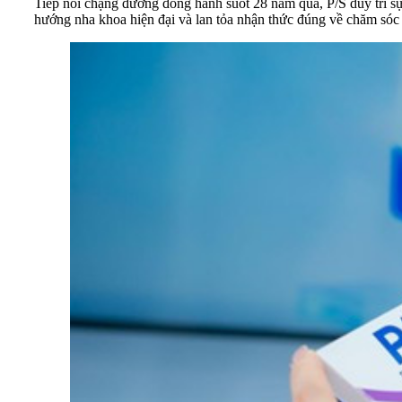
Tiếp nối chặng đường đồng hành suốt 28 năm qua, P/S duy trì s
hướng nha khoa hiện đại và lan tỏa nhận thức đúng về chăm sóc 