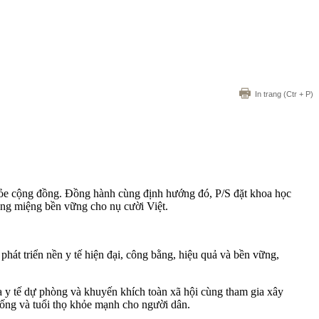
In trang
(Ctr + P)
hỏe cộng đồng. Đồng hành cùng định hướng đó, P/S đặt khoa học
ăng miệng bền vững cho nụ cười Việt.
hát triển nền y tế hiện đại, công bằng, hiệu quả và bền vững,
 y tế dự phòng và khuyến khích toàn xã hội cùng tham gia xây
sống và tuổi thọ khỏe mạnh cho người dân.