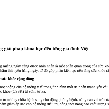
g giải pháp khoa học đến từng gia đình Việt
g miệng ngày càng được nhìn nhận là một phần quan trọng của sức k
hẩm thiết yếu hằng ngày, từ đó góp phần kiến tạo nền tảng sức khỏe r
c sức khỏe cộng đồng
oạt động của hệ thống y tế trong tình hình mới đã nhấn mạnh yêu cầu p
ức khỏe (CSSK) từ sớm, từ xa.
n từ tư duy chữa bệnh sang chủ động phòng bệnh, nâng cao vai trò của
ằm giảm áp lực cho hệ thống điều trị, đồng thời nâng cao chất lượng 