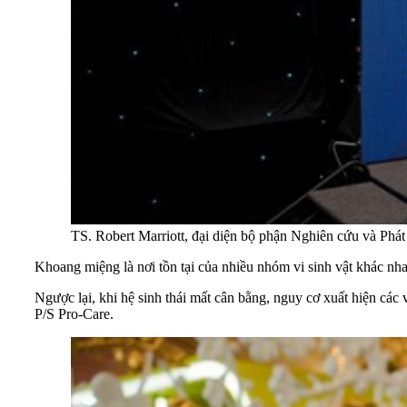
TS. Robert Marriott, đại diện bộ phận Nghiên cứu và Phát 
Khoang miệng là nơi tồn tại của nhiều nhóm vi sinh vật khác nha
Ngược lại, khi hệ sinh thái mất cân bằng, nguy cơ xuất hiện cá
P/S Pro-Care.