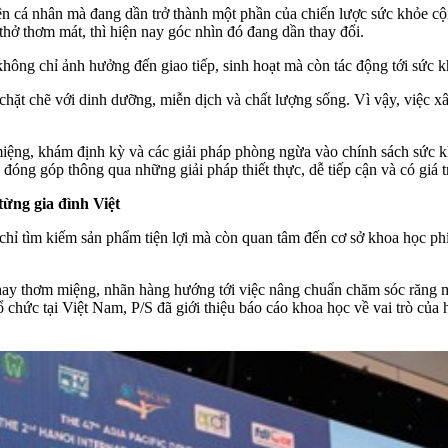
n cá nhân mà đang dần trở thành một phần của chiến lược sức khỏe cộ
thở thơm mát, thì hiện nay góc nhìn đó đang dần thay đổi.
ng chỉ ảnh hưởng đến giao tiếp, sinh hoạt mà còn tác động tới sức kh
 chặt chẽ với dinh dưỡng, miễn dịch và chất lượng sống. Vì vậy, việc
miệng, khám định kỳ và các giải pháp phòng ngừa vào chính sách sức
ng góp thông qua những giải pháp thiết thực, dễ tiếp cận và có giá tr
từng gia đình Việt
ỉ tìm kiếm sản phẩm tiện lợi mà còn quan tâm đến cơ sở khoa học phí
h hay thơm miệng, nhãn hàng hướng tới việc nâng chuẩn chăm sóc răng 
hức tại Việt Nam, P/S đã giới thiệu báo cáo khoa học về vai trò của 