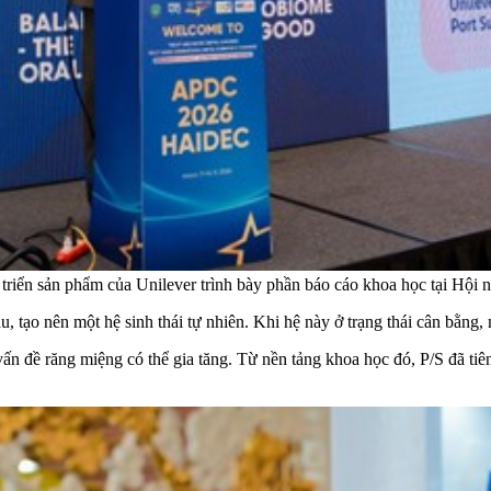
triển sản phẩm của Unilever trình bày phần báo cáo khoa học tại Hội n
u, tạo nên một hệ sinh thái tự nhiên. Khi hệ này ở trạng thái cân bằn
c vấn đề răng miệng có thể gia tăng. Từ nền tảng khoa học đó, P/S đ