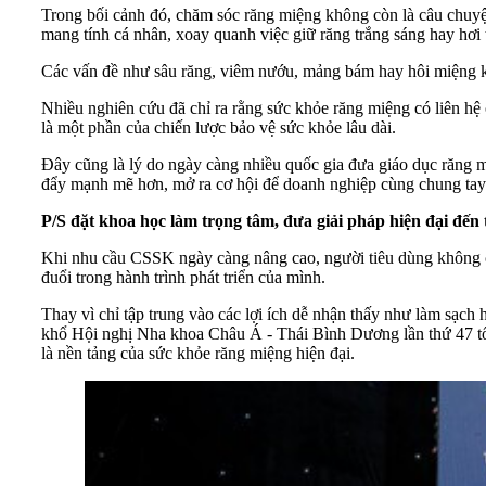
Trong bối cảnh đó, chăm sóc răng miệng không còn là câu chuyệ
mang tính cá nhân, xoay quanh việc giữ răng trắng sáng hay hơi 
Các vấn đề như sâu răng, viêm nướu, mảng bám hay hôi miệng khô
Nhiều nghiên cứu đã chỉ ra rằng sức khỏe răng miệng có liên hệ
là một phần của chiến lược bảo vệ sức khỏe lâu dài.
Đây cũng là lý do ngày càng nhiều quốc gia đưa giáo dục răng 
đẩy mạnh mẽ hơn, mở ra cơ hội để doanh nghiệp cùng chung tay đó
P/S đặt khoa học làm trọng tâm, đưa giải pháp hiện đại đến 
Khi nhu cầu CSSK ngày càng nâng cao, người tiêu dùng không ch
đuổi trong hành trình phát triển của mình.
Thay vì chỉ tập trung vào các lợi ích dễ nhận thấy như làm sạc
khổ Hội nghị Nha khoa Châu Á - Thái Bình Dương lần thứ 47 tổ c
là nền tảng của sức khỏe răng miệng hiện đại.