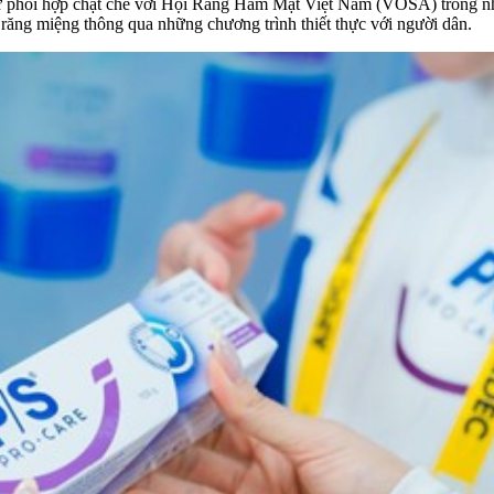
ự phối hợp chặt chẽ với Hội Răng Hàm Mặt Việt Nam (VOSA) trong nhiề
răng miệng thông qua những chương trình thiết thực với người dân.