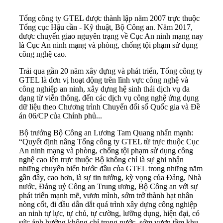
Tổng công ty GTEL được thành lập năm 2007 trực thuộc
Tổng cục Hậu cần - Kỹ thuật, Bộ Công an. Năm 2017,
được chuyển giao nguyên trạng về Cục An ninh mạng nay
là Cục An ninh mạng và phòng, chống tội phạm sử dụng
công nghệ cao.
Trải qua gần 20 năm xây dựng và phát triển, Tổng công ty
GTEL là đơn vị hoạt động trên lĩnh vực công nghệ và
công nghiệp an ninh, xây dựng hệ sinh thái dịch vụ đa
dạng từ viễn thông, đến các dịch vụ công nghệ ứng dụng
dữ liệu theo Chương trình Chuyển đổi số Quốc gia và Đề
án 06/CP của Chính phủ...
Bộ trưởng Bộ Công an Lương Tam Quang nhấn mạnh:
“Quyết định nâng Tổng công ty GTEL từ trực thuộc Cục
An ninh mạng và phòng, chống tội phạm sử dụng công
nghệ cao lên trực thuộc Bộ không chỉ là sự ghi nhận
những chuyển biến bước đầu của GTEL trong những năm
gần đây, cao hơn, là sự tin tưởng, kỳ vọng của Đảng, Nhà
nước, Đảng uỷ Công an Trung ương, Bộ Công an với sự
phát triển mạnh mẽ, vươn mình, sớm trở thành hạt nhân
nòng cốt, đi đầu dẫn dắt quá trình xây dựng công nghiệp
an ninh tự lực, tự chủ, tự cường, lưỡng dụng, hiện đại, có
sức ảnh hưởng không chỉ trong nước, sớm vươn tầm khu