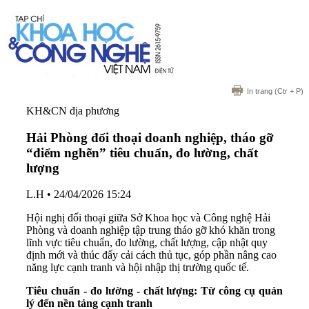
In trang
(Ctr + P)
KH&CN địa phương
Hải Phòng đối thoại doanh nghiệp, tháo gỡ
“điểm nghẽn” tiêu chuẩn, đo lường, chất
lượng
L.H
•
24/04/2026 15:24
Hội nghị đối thoại giữa Sở Khoa học và Công nghệ Hải
Phòng và doanh nghiệp tập trung tháo gỡ khó khăn trong
lĩnh vực tiêu chuẩn, đo lường, chất lượng, cập nhật quy
định mới và thúc đẩy cải cách thủ tục, góp phần nâng cao
năng lực cạnh tranh và hội nhập thị trường quốc tế.
Tiêu
chuẩn
-
đo
lường
-
chất
lượng
: T
ừ
công
cụ
quản
lý
đến
nền
tảng
cạnh
tranh