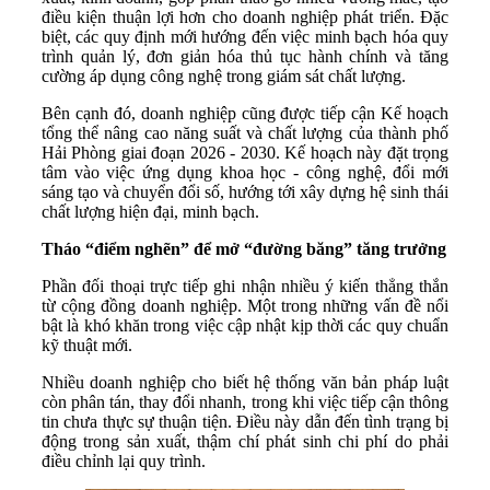
điều kiện thuận lợi hơn cho doanh nghiệp phát triển. Đặc
biệt, các quy định mới hướng đến việc minh bạch hóa quy
trình quản lý, đơn giản hóa thủ tục hành chính và tăng
cường áp dụng công nghệ trong giám sát chất lượng.
Bên cạnh đó, doanh nghiệp cũng được tiếp cận Kế hoạch
tổng thể nâng cao năng suất và chất lượng của thành phố
Hải Phòng giai đoạn 2026 - 2030. Kế hoạch này đặt trọng
tâm vào việc ứng dụng khoa học - công nghệ, đổi mới
sáng tạo và chuyển đổi số, hướng tới xây dựng hệ sinh thái
chất lượng hiện đại, minh bạch.
Tháo
“
điểm
nghẽn
”
để
mở
“
đường
băng
”
tăng
trưởng
Phần đối thoại trực tiếp ghi nhận nhiều ý kiến thẳng thắn
từ cộng đồng doanh nghiệp. Một trong những vấn đề nổi
bật là khó khăn trong việc cập nhật kịp thời các quy chuẩn
kỹ thuật mới.
Nhiều doanh nghiệp cho biết hệ thống văn bản pháp luật
còn phân tán, thay đổi nhanh, trong khi việc tiếp cận thông
tin chưa thực sự thuận tiện. Điều này dẫn đến tình trạng bị
động trong sản xuất, thậm chí phát sinh chi phí do phải
điều chỉnh lại quy trình.