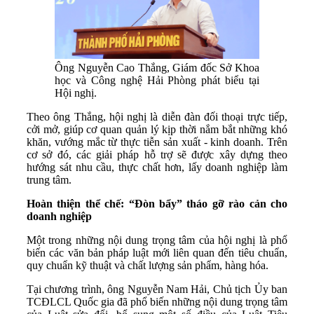
Ông Nguyễn Cao Thắng, Giám đốc Sở Khoa
học và Công nghệ Hải Phòng phát biểu tại
Hội nghị.
Theo ông Thắng, hội nghị là diễn đàn đối thoại trực tiếp,
cởi mở, giúp cơ quan quản lý kịp thời nắm bắt những khó
khăn, vướng mắc từ thực tiễn sản xuất - kinh doanh. Trên
cơ sở đó, các giải pháp hỗ trợ sẽ được xây dựng theo
hướng sát nhu cầu, thực chất hơn, lấy doanh nghiệp làm
trung tâm.
Hoàn
thiện
thể
chế
: “Đ
òn
bẩy
”
tháo
gỡ
rào
cản
cho
doanh
nghiệp
Một trong những nội dung trọng tâm của hội nghị là phổ
biến các văn bản pháp luật mới liên quan đến tiêu chuẩn,
quy chuẩn kỹ thuật và chất lượng sản phẩm, hàng hóa.
Tại chương trình, ông Nguyễn Nam Hải, Chủ tịch Ủy ban
TCĐLCL Quốc gia đã phổ biến những nội dung trọng tâm