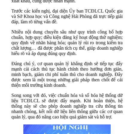
xuất khẩu, cũng được nhấn mạnh.
Trước các kiến nghị, đại diện Ủy ban TCĐLCL Quốc gia
và Sở Khoa học và Công nghệ Hải Phòng đã trực tiếp giải
đáp, làm rõ từng vấn đề.
Nhiều nội dung chuyên sâu như quy trình công bố hợp
chuẩn, hợp quy; điều kiện đăng ký hoạt động thử nghiệm;
quy định về nhãn hàng hóa; quản lý rủi ro trong kiểm tra
chất lượng… đã được phân tích cụ thể, giúp doanh nghiệp
hiểu rõ và áp dụng đúng quy định.
Đáng chú ý, cơ quan quản lý khẳng định sẽ tiếp tục đẩy
mạnh cải cách thủ tục hành chính theo hướng đơn giản,
minh bạch, giảm chi phí tuân thủ cho doanh nghiệp. Đây
được xem là một trong những giải pháp then chốt để cải
thiện môi trường kinh doanh.
Song song với đó, việc chuẩn hóa và số hóa hệ thống dữ
liệu TCĐLCL sẽ được đẩy mạnh. Khi hoàn thiện, hệ
thống này sẽ cho phép doanh nghiệp tra cứu thông tin
nhanh chóng, kết nối dữ liệu liên thông giữa các cơ quan
quản lý, qua đó nâng cao hiệu quả giám sát và hỗ trợ.