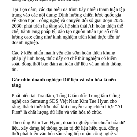
Tại Tọa đàm, các đại biểu đã trình bày nhiều tham luận tập
trung vào các nội dung: Định hướng chiến lược quốc gia
về khoa học - công nghệ và chuyển đổi số giai đoạn 2026-
2030; phát triển hạ tầng số, hệ sinh thái AI; hoàn thiện thể
chế, hành lang pháp lý; đào tạo nguồn nhân lực số chất
lượng cao; cũng như kinh nghiệm triển khai thực tiễn từ
doanh nghiệp.
Các ý kiến nhấn mạnh yêu cầu sớm hoàn thiện khung
pháp lý linh hoạt, thúc đẩy cơ chế thử nghiệm có kiểm
soát, đồng thời bảo đảm an toàn dữ liệu và an ninh thông
tin.
Góc nhìn doanh nghiệp: Dữ liệu và văn hóa là nền
tảng
Phát biểu tại Tọa đàm, Tổng Giám đốc Trung tâm Công
nghệ cao Samsung SDS Việt Nam Kim Tae Hyun cho
rằng, thách thức lớn nhất khi chuyển sang chiến lược “AI
First” là chất lượng dữ liệu và văn hóa tổ chức.
Theo ông Kim Tae Hyun, doanh nghiệp cần chuẩn hóa dữ
liệu, xây dựng hệ thống quản trị dữ liệu hiệu quả, đồng
thời phát triển văn hóa sẵn sàng tiếp nhận công nghệ và