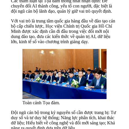
Các tham luận tại Tọa đàm thống nhất nhận định: Để
chuyển đổi AI thành công, yếu tố con người, đặc biệt là
đội ngũ cán bộ lãnh đạo, quản lý giữ vai trò quyết định.
Với vai trò là trung tâm quốc gia hàng đầu về đào tạo cán
bộ cấp chiến lược, Học viện Chính trị Quốc gia Hồ Chí
Minh được xác định cần đi đầu trong việc đổi mới nội
dung đào tạo, đưa các kiến thức về quản trị AI, dữ liệu
lớn, kinh tế số vào chương trình giảng dạy.
Toàn cảnh Tọa đàm.
Đội ngũ cán bộ trong kỷ nguyên số cần được trang bị: Tư
duy số và tư duy hệ thống; Năng lực phân tích, khai thác
dữ liệu; Hiểu biết về công nghệ và đổi mới sáng tạo; Khả
năng ra quyết định dựa trên dữ liệu