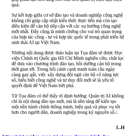
quả.
Sự kết hợp giữa cơ sở đào tạo và doanh nghiệp công nghệ
không chỉ giúp cập nhật kiến thức thực tiễn mà còn tạo
điều kiện để cán bộ tiếp cận với các xu hướng công nghệ
mới nhất. Đây cũng là minh chứng cho vai trò quan trọng
của hợp tác công - tư và hợp tác quốc tế trong phát triển hệ
sinh thái AI tại Việt Nam.
Những nội dung được thảo luận tại Tọa đàm sẽ được Học
viện Chính trị Quốc gia Hồ Chí Minh nghiên cứu, chắt lọc
để đưa vào chương trình đào tạo, bồi dưỡng cán bộ trong
thời gian tới. Trong bối cảnh cạnh tranh toàn cầu ngày
càng gay gắt, việc xây dựng đội ngũ cán bộ có năng lực
số, hiểu biết công nghệ và tư duy đổi mới sẽ là yếu tố
quyết định để Việt Nam bứt phá.
Từ Tọa đàm có thể thấy rõ định hướng: Quản trị AI không
chỉ là nội dung đào tạo mới, mà là nền tảng để kiến tạo
một nền hành chính thông minh, hiệu quả và phục vụ tốt
hơn cho người dân, doanh nghiệp trong kỷ nguyên số./.
L.H