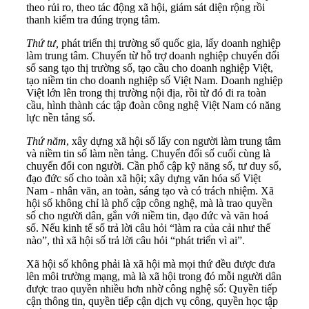
theo rủi ro, theo tác động xã hội, giám sát diện rộng rồi
thanh kiểm tra đúng trọng tâm.
Thứ tư,
phát triển thị trường số quốc gia, lấy doanh nghiệp
làm trung tâm. Chuyển từ hỗ trợ doanh nghiệp chuyển đổi
số sang tạo thị trường số, tạo cầu cho doanh nghiệp Việt,
tạo niềm tin cho doanh nghiệp số Việt Nam. Doanh nghiệp
Việt lớn lên trong thị trường nội địa, rồi từ đó đi ra toàn
cầu, hình thành các tập đoàn công nghệ Việt Nam có năng
lực nền tảng số.
Thứ năm
, xây dựng xã hội số lấy con người làm trung tâm
và niềm tin số làm nền tảng. Chuyển đổi số cuối cùng là
chuyển đổi con người. Cần phổ cập kỹ năng số, tư duy số,
đạo đức số cho toàn xã hội; xây dựng văn hóa số Việt
Nam - nhân văn, an toàn, sáng tạo và có trách nhiệm. Xã
hội số không chỉ là phổ cập công nghệ, mà là trao quyền
số cho người dân, gắn với niềm tin, đạo đức và văn hoá
số. Nếu kinh tế số trả lời câu hỏi ‏“‏làm ra của cải như thế
nào”, thì xã hội số trả lời câu hỏi ‏“‏phát triển vì ai”.
Xã hội số không phải là xã hội mà mọi thứ đều được đưa
lên môi trường mạng, mà là xã hội trong đó mỗi người dân
được trao quyền nhiều hơn nhờ công nghệ số: Quyền tiếp
cận thông tin, quyền tiếp cận dịch vụ công, quyền học tập