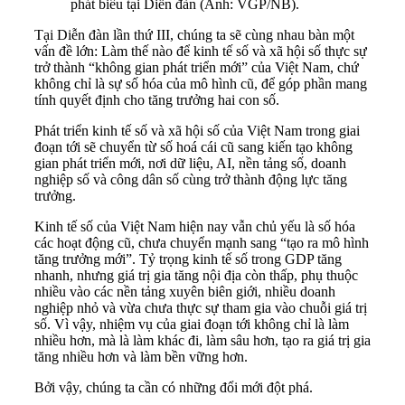
phát biểu tại Diễn đàn (Ảnh: VGP/NB).
Tại Diễn đàn lần thứ III, chúng ta sẽ cùng nhau bàn một
vấn đề lớn: Làm thế nào để kinh tế số và xã hội số thực sự
trở thành ‏“‏không gian phát triển mới” của Việt Nam, chứ
không chỉ là sự số hóa của mô hình cũ, để góp phần mang
tính quyết định cho tăng trưởng hai con số.
Phát triển kinh tế số và xã hội số của Việt Nam trong giai
đoạn tới sẽ chuyển từ số hoá cái cũ sang kiến tạo không
gian phát triển mới, nơi dữ liệu, AI, nền tảng số, doanh
nghiệp số và công dân số cùng trở thành động lực tăng
trưởng.
Kinh tế số của Việt Nam hiện nay vẫn chủ yếu là số hóa
các hoạt động cũ, chưa chuyển mạnh sang ‏“‏tạo ra mô hình
tăng trưởng mới”. Tỷ trọng kinh tế số trong GDP tăng
nhanh, nhưng giá trị gia tăng nội địa còn thấp, phụ thuộc
nhiều vào các nền tảng xuyên biên giới, nhiều doanh
nghiệp nhỏ và vừa chưa thực sự tham gia vào chuỗi giá trị
số. Vì vậy, nhiệm vụ của giai đoạn tới không chỉ là làm
nhiều hơn, mà là làm khác đi, làm sâu hơn, tạo ra giá trị gia
tăng nhiều hơn và làm bền vững hơn.
Bởi vậy, chúng ta cần có những đổi mới đột phá.