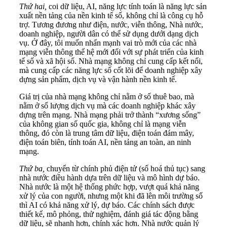
Thứ hai,
coi dữ liệu, AI, năng lực tính toán là năng lực sản
xuất nền tảng của nền kinh tế số, không chỉ là công cụ hỗ
trợ. Tương đương như điện, nước, viễn thông, Nhà nước,
doanh nghiệp, người dân có thể sử dụng dưới dạng dịch
vụ. Ở đây, tôi muốn nhấn mạnh vai trò mới của các nhà
mạng viễn thông thế hệ mới đối với sự phát triển của kinh
tế số và xã hội số. Nhà mạng không chỉ cung cấp kết nối,
mà cung cấp các năng lực số cốt lõi để doanh nghiệp xây
dựng sản phẩm, dịch vụ và vận hành nền kinh tế.
Giá trị của nhà mạng không chỉ nằm ở số thuê bao, mà
nằm ở số lượng dịch vụ mà các doanh nghiệp khác xây
dựng trên mạng. Nhà mạng phải trở thành ‏“‏xương sống”
của không gian số quốc gia, không chỉ là mạng viễn
thông, đó còn là trung tâm dữ liệu, điện toán đám mây,
điện toán biên, tính toán AI, nền tảng an toàn, an ninh
mạng.
Thứ ba,
chuyển từ chính phủ điện tử (số hoá thủ tục) sang
nhà nước điều hành dựa trên dữ liệu và mô hình dự báo.
Nhà nước là một hệ thống phức hợp, vượt quá khả năng
xử lý của con người, nhưng một khi đã lên môi trường số
thì AI có khả năng xử lý, dự báo. Các chính sách được
thiết kế, mô phỏng, thử nghiệm, đánh giá tác động bằng
dữ liệu, sẽ nhanh hơn, chính xác hơn. Nhà nước quản lý