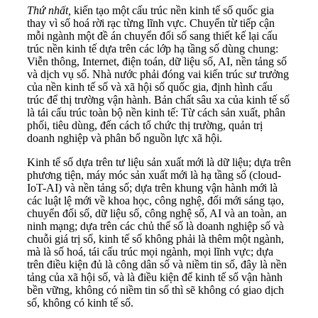
Thứ nhất,
kiến tạo một cấu trúc nền kinh tế số quốc gia
thay vì số hoá rời rạc từng lĩnh vực. Chuyển từ tiếp cận
mỗi ngành một đề án chuyển đổi số sang thiết kế lại cấu
trúc nền kinh tế dựa trên các lớp hạ tầng số dùng chung:
Viễn thông, Internet, điện toán, dữ liệu số, AI, nền tảng số
và dịch vụ số. Nhà nước phải đóng vai kiến trúc sư trưởng
của nền kinh tế số và xã hội số quốc gia, định hình cấu
trúc để thị trường vận hành. Bản chất sâu xa của kinh tế số
là tái cấu trúc toàn bộ nền kinh tế: Từ cách sản xuất, phân
phối, tiêu dùng, đến cách tổ chức thị trường, quản trị
doanh nghiệp và phân bổ nguồn lực xã hội.
Kinh tế số dựa trên tư liệu sản xuất mới là dữ liệu; dựa trên
phương tiện, máy móc sản xuất mới là hạ tầng số (cloud-
IoT-AI) và nền tảng số; dựa trên khung vận hành mới là
các luật lệ mới về khoa học, công nghệ, đổi mới sáng tạo,
chuyển đổi số, dữ liệu số, công nghệ số, AI và an toàn, an
ninh mạng; dựa trên các chủ thể số là doanh nghiệp số và
chuỗi giá trị số, kinh tế số không phải là thêm một ngành,
mà là số hoá, tái cấu trúc mọi ngành, mọi lĩnh vực; dựa
trên điều kiện đủ là công dân số và niềm tin số, đây là nền
tảng của xã hội số, và là điều kiện để kinh tế số vận hành
bền vững, không có niềm tin số thì sẽ không có giao dịch
số, không có kinh tế số.