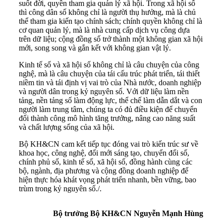
suốt đời, quyền tham gia quản lý xã hội. Trong xã hội số
thì công dân số không chỉ là người thụ hưởng, mà là chủ
thể tham gia kiến tạo chính sách; chính quyền không chỉ là
cơ quan quản lý, mà là nhà cung cấp dịch vụ công dựa
trên dữ liệu; cộng đồng số trở thành một không gian xã hội
mới, song song và gắn kết với không gian vật lý.
Kinh tế số và xã hội số không chỉ là câu chuyện của công
nghệ, mà là câu chuyện của tái cấu trúc phát triển, tái thiết
niềm tin và tái định vị vai trò của Nhà nước, doanh nghiệp
và người dân trong kỷ nguyên số. Với dữ liệu làm nền
tảng, nền tảng số làm động lực, thể chế làm dẫn dắt và con
người làm trung tâm, chúng ta có đủ điều kiện để chuyển
đổi thành công mô hình tăng trưởng, nâng cao năng suất
và chất lượng sống của xã hội.
Bộ KH&CN cam kết tiếp tục đóng vai trò kiến trúc sư về
khoa học, công nghệ, đổi mới sáng tạo, chuyển đổi số,
chính phủ số, kinh tế số, xã hội số, đồng hành cùng các
bộ, ngành, địa phương và cộng đồng doanh nghiệp để
hiện thực hóa khát vọng phát triển nhanh, bền vững, bao
trùm trong kỷ nguyên số./.
Bộ trưởng Bộ KH&CN Nguyễn Mạnh Hùng