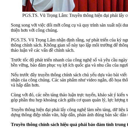
PGS.TS. Vũ Trọng Lâm: Truyền thông hiện đại phải lấy cô
Song song với việc đổi mới công cụ và quy trình sản xuất nội dun
thiện hơn với công chúng.
PGS.TS. Vũ Trọng Lâm nhận định rằng, sự phát triển của kỷ ngu
thông chính sách. Không gian số này tạo lập môi trường để thông
thảo luận về các vấn đề chính sách.
Trước tốc độ phát triển nhanh của công nghệ số và yêu cầu ngày c
bền vững, bảo đảm phục vụ lợi ích quốc gia và nhu cầu của ngườ
Nếu trước đây truyền thông chính sách chủ yếu dựa vào bài viết 
nhận của công chúng. Các sản phẩm như video ngắn, đồ họa thông
và hấp dẫn hơn.
Cùng với đó, các nền tảng thảo luận trực tuyến, khảo sát ý kiến 
góp phần thu hẹp khoảng cách giữa cơ quan quản lý, lực lượng tr
Truyền thông hiện đại phải lấy công nghệ làm nền tảng, dữ liệu l
dựng thông điệp nhân văn, hấp dẫn, phản ánh đúng bản sắc dân
Truyền thông chính sách hiệu quả phải bảo đảm tính trung t