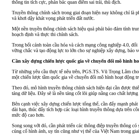
thông tin tích cực, phản bác quan điểm sai trái, thù địch.
Truyền thông chính sách trong giai đoạn hiện nay không chỉ là p
và khơi dậy khát vọng phát triển đất nước.
Một nền truyền thông chính sách hiệu quả phải bảo đảm tính tru
hoạch định và thực thi chính sách.
Trong bối cảnh toàn cầu hóa và cách mạng công nghiệp 4.0, đổi 
vững chắc và tạo động lực to lớn cho sự nghiệp xây dựng, bảo
Cần xây dựng chiến lược quốc gia về chuyển đổi mô hình hoạ
Từ những yêu cầu thực tế nêu trên, PGS.TS. Vũ Trọng Lâm cho rằ
một chiến lược tầm quốc gia về chuyển đổi mô hình hoạt động tr
Theo đó, mô hình truyền thông chính sách hiện đại cần được thiết
tảng dữ liệu. Đây sẽ là nền tảng cốt lõi giúp nâng cao chất lượn
Bên cạnh việc xây dựng chiến lược tổng thể, cần đẩy mạnh phát
dài hạn, thúc đẩy tích hợp các loại hình truyền thông dựa trên 
mức độ cao hơn.
Song song với đó, cần phát triển các thông điệp truyền thông c
củng cố hình ảnh, uy tín cũng như vị thế của Việt Nam trong giai