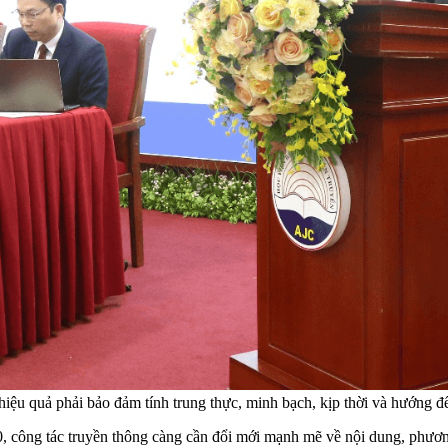
u quả phải bảo đảm tính trung thực, minh bạch, kịp thời và hướng đế
, công tác truyền thông càng cần đổi mới mạnh mẽ về nội dung, phươn