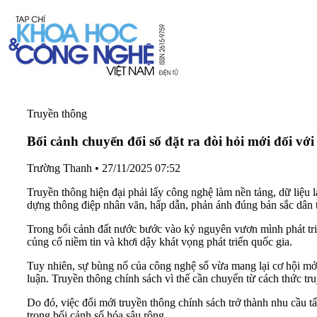
Truyền thông
Bối cảnh chuyển đổi số đặt ra đòi hỏi mới đối với
Trường Thanh
•
27/11/2025 07:52
Truyền thông hiện đại phải lấy công nghệ làm nền tảng, dữ liệu l
dựng thông điệp nhân văn, hấp dẫn, phản ánh đúng bản sắc dân 
Trong bối cảnh đất nước bước vào kỷ nguyên vươn mình phát tri
củng cố niềm tin và khơi dậy khát vọng phát triển quốc gia.
Tuy nhiên, sự bùng nổ của công nghệ số vừa mang lại cơ hội mở 
luận. Truyền thông chính sách vì thế cần chuyển từ cách thức tr
Do đó, việc đổi mới truyền thông chính sách trở thành nhu cầu 
trong bối cảnh số hóa sâu rộng.