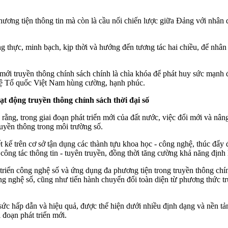
hương tiện thông tin mà còn là cầu nối chiến lược giữa Đảng với nhân d
ng thực, minh bạch, kịp thời và hướng đến tương tác hai chiều, để nhâ
mới truyền thông chính sách chính là chìa khóa để phát huy sức mạnh 
 vệ Tổ quốc Việt Nam hùng cường, hạnh phúc.
t động truyền thông chính sách thời đại số
ng, trong giai đoạn phát triển mới của đất nước, việc đổi mới và nâng
uyền thông trong môi trường số.
 kế trên cơ sở tận dụng các thành tựu khoa học - công nghệ, thúc đẩy đ
g công tác thông tin - tuyên truyền, đồng thời tăng cường khả năng địn
 triển công nghệ số và ứng dụng đa phương tiện trong truyền thông ch
công nghệ số, cũng như tiến hành chuyển đổi toàn diện từ phương thức t
ó sức hấp dẫn và hiệu quả, được thể hiện dưới nhiều định dạng và nền 
 đoạn phát triển mới.