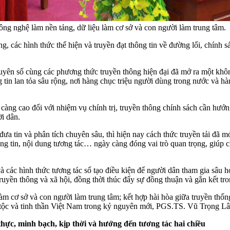
ng nghệ làm nền tảng, dữ liệu làm cơ sở và con người làm trung tâm.
g, các hình thức thể hiện và truyền đạt thông tin về đường lối, chính 
yên số cùng các phương thức truyền thông hiện đại đã mở ra một không
 tin lan tỏa sâu rộng, nơi hàng chục triệu người dùng trong nước và hà
àng cao đối với nhiệm vụ chính trị, truyền thông chính sách cần hướng t
i dân.
đưa tin và phân tích chuyên sâu, thì hiện nay cách thức truyền tải đã
 tin, nội dung tương tác… ngày càng đóng vai trò quan trọng, giúp ch
và các hình thức tương tác số tạo điều kiện để người dân tham gia sâu 
uyền thông và xã hội, đồng thời thúc đẩy sự đồng thuận và gắn kết tron
àm cơ sở và con người làm trung tâm; kết hợp hài hòa giữa truyền thống
 tộc và tinh thần Việt Nam trong kỷ nguyên mới, PGS.TS. Vũ Trọng 
hực, minh bạch, kịp thời và hướng đến tương tác hai chiều