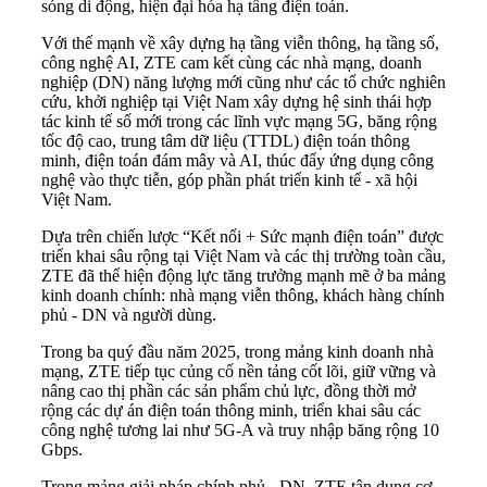
sóng di động, hiện đại hóa hạ tầng điện toán.
Với thế mạnh về xây dựng hạ tầng viễn thông, hạ tầng số,
công nghệ AI, ZTE cam kết cùng các nhà mạng, doanh
nghiệp (DN) năng lượng mới cũng như các tổ chức nghiên
cứu, khởi nghiệp tại Việt Nam xây dựng hệ sinh thái hợp
tác kinh tế số mới trong các lĩnh vực mạng 5G, băng rộng
tốc độ cao, trung tâm dữ liệu (TTDL) điện toán thông
minh, điện toán đám mây và AI, thúc đẩy ứng dụng công
nghệ vào thực tiễn, góp phần phát triển kinh tế - xã hội
Việt Nam.
Dựa trên chiến lược “Kết nối + Sức mạnh điện toán” được
triển khai sâu rộng tại Việt Nam và các thị trường toàn cầu,
ZTE đã thể hiện động lực tăng trưởng mạnh mẽ ở ba mảng
kinh doanh chính: nhà mạng viễn thông, khách hàng chính
phủ - DN và người dùng.
Trong ba quý đầu năm 2025, trong mảng kinh doanh nhà
mạng, ZTE tiếp tục củng cố nền tảng cốt lõi, giữ vững và
nâng cao thị phần các sản phẩm chủ lực, đồng thời mở
rộng các dự án điện toán thông minh, triển khai sâu các
công nghệ tương lai như 5G-A và truy nhập băng rộng 10
Gbps.
Trong mảng giải pháp chính phủ - DN, ZTE tận dụng cơ