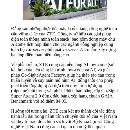
Đằng sau những thực tiễn này là nền tảng công nghệ toàn
cầu vững chắc của ZTE. Công ty sở hữu các giải pháp
điện toán thông minh toàn stack, bao gồm dòng máy chủ
AiCube tích hợp dành cho các ngành công nghiệp cùng
toàn bộ các server phổ quát và server AI, nhằm xây dựng
hạ tầng điện toán hiệu năng cao.
Về phần mềm, ZTE cung cấp nền tảng AI low-code (sự
kết hợp của nền tảng lập trình low-code và AI)
và giải
pháp Co-Sight Agent Factory, giúp hạ thấp rào cản trong
huấn luyện và suy luận mô hình AI, đồng thời cho phép
phát triển ứng dụng AI dựa trên quy trình tự động
(pipeline) chỉ trong vài phút. Phiên bản nâng cấp Co-Sight
Super Agent 2.0 đứng đầu bảng xếp hạng chuẩn GAIA
Benchmark với số điểm 84,05.
Hướng tới tương lai, ZTE cam kết trở thành đối tác đồng
hành lâu dài trong hành trình chuyển đổi số của Việt Nam
và duy trì trao đổi chính sách với Bộ Khoa học và Công
nghệ Việt Nam cùng các cơ quan quản lý liên quan.