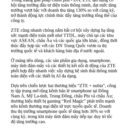
hội tăng trưởng đầu tư điện toán thông minh, đạt mức tăng
trưởng vượt bậc với doanh thu tăng 130% so với cùng kỳ,
trở thành động lực chính thúc đẩy tăng trưởng tổng thể của
công ty.
ZTE cũng nhanh chóng nắm bắt cơ hội xây dựng hạ tầng
sức mạnh điện toán mới như TTDL, máy chủ tại các khu
vực ASEAN, châu Âu và các quốc gia lớn khác, đồng thời
thúc đẩy hợp tác với các DN Trung Quốc vươn ra thị
trường quốc tế và khách hàng bản địa ở nước ngoài.
Ở mảng tiêu dùng, các sản phẩm gia dụng, smartphone,
máy tính đám mây và các thiết bị kết nối di động của ZTE
phối hợp đẩy nhanh việc xây dựng hệ sinh thái thông minh
toàn diện với các thiết bị AI đa dạng.
Dựa trên chiến lược hai thương hiệu “ZTE + nubia”, công
ty tập trung mở rộng kênh bán lẻ smartphone tại Đông
Nam Á, Mỹ La-tinh, Trung Đông, châu Phi và châu Âu;
thương hiệu thiết bị gaming “Red Magic” phát triển mạnh
trên kênh thương mại điện tử trực tuyến quốc tế. Doanh
thu thị trường smartphone quốc tế tăng hơn 30% so với
cùng kỳ, trong khi máy tính đám mây tiếp tục duy trì tốc
độ tăng trưởng cao.