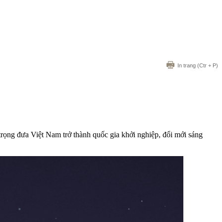
In trang
(Ctr + P)
n trọng đưa Việt Nam trở thành quốc gia khởi nghiệp, đổi mới sáng