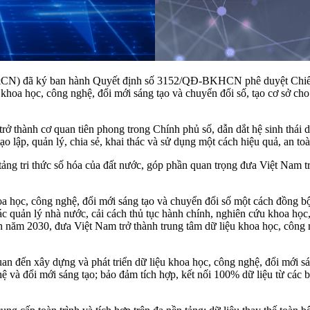
N) đã ký ban hành Quyết định số 3152/QĐ-BKHCN phê duyệt Chiến 
n khoa học, công nghệ, đổi mới sáng tạo và chuyển đổi số, tạo cơ sở cho
thành cơ quan tiên phong trong Chính phủ số, dẫn dắt hệ sinh thái dữ
ạo lập, quản lý, chia sẻ, khai thác và sử dụng một cách hiệu quả, an to
tảng tri thức số hóa của đất nước, góp phần quan trọng đưa Việt Nam trở
hoa học, công nghệ, đổi mới sáng tạo và chuyển đổi số một cách đồng bộ
ác quản lý nhà nước, cải cách thủ tục hành chính, nghiên cứu khoa học,
đến năm 2030, đưa Việt Nam trở thành trung tâm dữ liệu khoa học, công
quan đến xây dựng và phát triển dữ liệu khoa học, công nghệ, đổi mới s
ệ và đổi mới sáng tạo; bảo đảm tích hợp, kết nối 100% dữ liệu từ các b