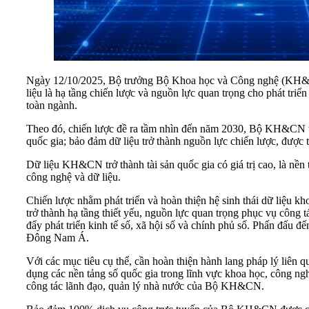
Ngày 12/10/2025, Bộ trưởng Bộ Khoa học và Công nghệ (KH&C
liệu là hạ tầng chiến lược và nguồn lực quan trọng cho phát triể
toàn ngành.
Theo đó, chiến lược đề ra tầm nhìn đến năm 2030, Bộ KH&CN trở 
quốc gia; bảo đảm dữ liệu trở thành nguồn lực chiến lược, được t
Dữ liệu KH&CN trở thành tài sản quốc gia có giá trị cao, là nền 
công nghệ và dữ liệu.
Chiến lược nhằm phát triển và hoàn thiện hệ sinh thái dữ liệu k
trở thành hạ tầng thiết yếu, nguồn lực quan trọng phục vụ công t
đẩy phát triển kinh tế số, xã hội số và chính phủ số. Phấn đấu 
Đông Nam Á.
Với các mục tiêu cụ thể, cần hoàn thiện hành lang pháp lý liên 
dụng các nền tảng số quốc gia trong lĩnh vực khoa học, công ngh
công tác lãnh đạo, quản lý nhà nước của Bộ KH&CN.