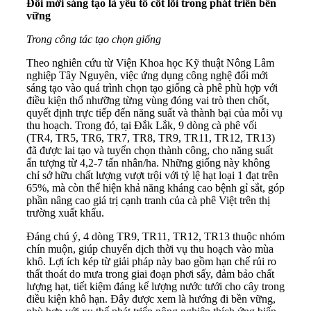
Đổi mới sáng tạo là yếu tố cốt lõi trong phát triển bền
vững
Trong công tác tạo chọn giống
Theo nghiên cứu từ Viện Khoa học Kỹ thuật Nông Lâm
nghiệp Tây Nguyên, việc ứng dụng công nghệ đổi mới
sáng tạo vào quá trình chọn tạo giống cà phê phù hợp với
điều kiện thổ nhưỡng từng vùng đóng vai trò then chốt,
quyết định trực tiếp đến năng suất và thành bại của mỗi vụ
thu hoạch. Trong đó, tại Đắk Lắk, 9 dòng cà phê vối
(TR4, TR5, TR6, TR7, TR8, TR9, TR11, TR12, TR13)
đã được lai tạo và tuyển chọn thành công, cho năng suất
ấn tượng từ 4,2-7 tấn nhân/ha. Những giống này không
chỉ sở hữu chất lượng vượt trội với tỷ lệ hạt loại 1 đạt trên
65%, mà còn thể hiện khả năng kháng cao bệnh gỉ sắt, góp
phần nâng cao giá trị cạnh tranh của cà phê Việt trên thị
trường xuất khẩu.
Đáng chú ý, 4 dòng TR9, TR11, TR12, TR13 thuộc nhóm
chín muộn, giúp chuyển dịch thời vụ thu hoạch vào mùa
khô. Lợi ích kép từ giải pháp này bao gồm hạn chế rủi ro
thất thoát do mưa trong giai đoạn phơi sấy, đảm bảo chất
lượng hạt, tiết kiệm đáng kể lượng nước tưới cho cây trong
điều kiện khô hạn. Đây được xem là hướng đi bền vững,