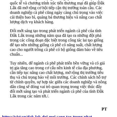
quốc tế và chương trình xúc tiến thương mại đã giúp Đắk
Lắk đã mở rộng cơ hội tiếp cận thị trường toàn cầu. Các
doanh nghiệp cà phê cũng ngày càng chú trọng vào việc
cải thiện bao bì, quảng bá thương hiệu và nâng cao chất
lượng dịch vụ khách hàng.
Đổi mới sáng tạo trong phát triển ngành cà phê của tỉnh
Đắk Lắk trong những năm qua đã tạo ra những đột phá
trong các công đoạn đặc biệt trong công tác lai tạo giống
để tạo nên những giống cà phê có năng suất, chất lượng
cao cho người trồng cà phê có bộ giống đảm bảo về tiêu
chuẩn...
Tuy nhiên, để ngành cà phê phát triển bền vững và có giá
trị gia tăng cao trong cơ cấu nền kinh tế của địa phương,
cần tiếp tục nâng cao chất lượng, mở rộng thị trường tiêu
thụ và chú trọng bảo vệ môi trường. Các chính sách hỗ trợ
từ chính quyền, sự hợp tác giữa các doanh nghiệp và nông
dân cũng sẽ đóng vai trò quan trọng trong việc thúc đẩy
đổi mới sáng tạo và phát triển ngành cà phê của tỉnh Đắk
Lắk trong các năm tới./.
PT
https://vjst.vn/dak-lak-doi-moi-sang-tao-trong-phat-