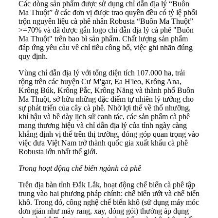
Các dòng sản phẩm được sử dụng chỉ dẫn địa lý “Buôn
Ma Thuột” ở các đơn vị được trao quyền đều có tỷ lệ phối
trộn nguyên liệu cà phê nhân Robusta “Buôn Ma Thuột”
>=70% và đã được gắn logo chỉ dẫn địa lý cà phê "Buôn
Ma Thuột" trên bao bì sản phẩm. Chất lượng sản phẩm
đáp ứng yêu cầu về chỉ tiêu công bố, việc ghi nhãn đúng
quy định.
Vùng chỉ dẫn địa lý với tổng diện tích 107.000 ha, trải
rộng trên các huyện Cư M'gar, Ea H'leo, Krông Ana,
Krông Búk, Krông Pắc, Krông Năng và thành phố Buôn
Ma Thuột, sở hữu những đặc điểm tự nhiên lý tưởng cho
sự phát triển của cây cà phê. Nhờ lợi thế về thổ nhưỡng,
khí hậu và bề dày lịch sử canh tác, các sản phẩm cà phê
mang thương hiệu và chỉ dẫn địa lý của tỉnh ngày càng
khẳng định vị thế trên thị trường, đóng góp quan trọng vào
việc đưa Việt Nam trở thành quốc gia xuất khẩu cà phê
Robusta lớn nhất thế giới.
Trong hoạt động chế biến ngành cà phê
Trên địa bàn tỉnh Đắk Lắk, hoạt động chế biến cà phê tập
trung vào hai phương pháp chính: chế biến ướt và chế biến
khô. Trong đó, công nghệ chế biến khô (sử dụng máy móc
đơn giản như máy rang, xay, đóng gói) thường áp dụng