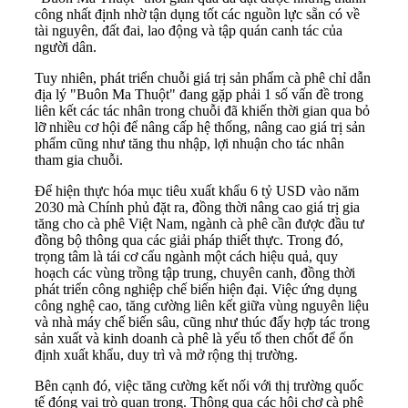
công nhất định nhờ tận dụng tốt các nguồn lực sẵn có về
tài nguyên, đất đai, lao động và tập quán canh tác của
người dân.
Tuy nhiên, phát triển chuỗi giá trị sản phẩm cà phê chỉ dẫn
địa lý "Buôn Ma Thuột" đang gặp phải 1 số vấn đề trong
liên kết các tác nhân trong chuỗi đã khiến thời gian qua bỏ
lỡ nhiều cơ hội để nâng cấp hệ thống, nâng cao giá trị sản
phẩm cũng như tăng thu nhập, lợi nhuận cho tác nhân
tham gia chuỗi.
Để hiện thực hóa mục tiêu xuất khẩu 6 tỷ USD vào năm
2030 mà Chính phủ đặt ra, đồng thời nâng cao giá trị gia
tăng cho cà phê Việt Nam, ngành cà phê cần được đầu tư
đồng bộ thông qua các giải pháp thiết thực. Trong đó,
trọng tâm là tái cơ cấu ngành một cách hiệu quả, quy
hoạch các vùng trồng tập trung, chuyên canh, đồng thời
phát triển công nghiệp chế biến hiện đại. Việc ứng dụng
công nghệ cao, tăng cường liên kết giữa vùng nguyên liệu
và nhà máy chế biến sâu, cũng như thúc đẩy hợp tác trong
sản xuất và kinh doanh cà phê là yếu tố then chốt để ổn
định xuất khẩu, duy trì và mở rộng thị trường.
Bên cạnh đó, việc tăng cường kết nối với thị trường quốc
tế đóng vai trò quan trọng. Thông qua các hội chợ cà phê