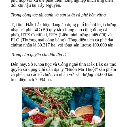
phù hợp với xu thế phát triển nông nghiệp thích ứng biến
đổi khí hậu tại Tây Nguyên.
Trong công tác tái canh và sản xuất cà phê bền vững
Tại tỉnh Đắk Lắk hiện đang áp dụng phổ biến 4 loại chứng
nhận cà phê: 4C (Bộ quy tắc chung cho cộng đồng cà
phê), UTZ Certified, RFA (Liên minh rừng nhiệt đới) và
FLO (Thương mại công bằng). Tổng diện tích cà phê đạt
chứng nhận là 30.317 ha, với tổng sản lượng 100.000 tấn.
Trong cấp quyền chỉ dẫn địa lý
Đến nay, Sở Khoa học và Công nghệ tỉnh Đắk Lắk đã trao
quyền sử dụng Chỉ dẫn địa lý “Buôn Ma Thuột” sản phẩm
cà phê cho các tổ chức, cá nhân với sản lượng 24.600 tấn
trên diện tích 7.994 ha.