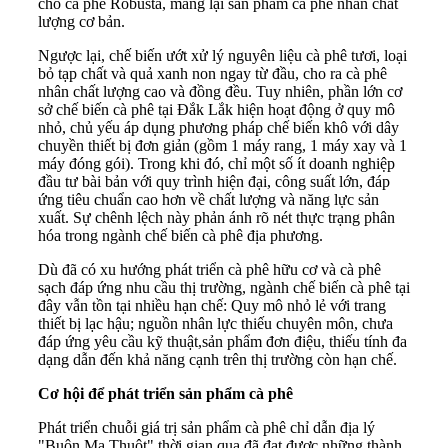
cho cà phê Robusta, mang lại sản phẩm cà phê nhân chất
lượng cơ bản.
Ngược lại, chế biến ướt xử lý nguyên liệu cà phê tươi, loại
bỏ tạp chất và quả xanh non ngay từ đầu, cho ra cà phê
nhân chất lượng cao và đồng đều. Tuy nhiên, phần lớn cơ
sở chế biến cà phê tại Đắk Lắk hiện hoạt động ở quy mô
nhỏ, chủ yếu áp dụng phương pháp chế biến khô với dây
chuyền thiết bị đơn giản (gồm 1 máy rang, 1 máy xay và 1
máy đóng gói). Trong khi đó, chỉ một số ít doanh nghiệp
đầu tư bài bản với quy trình hiện đại, công suất lớn, đáp
ứng tiêu chuẩn cao hơn về chất lượng và năng lực sản
xuất. Sự chênh lệch này phản ánh rõ nét thực trạng phân
hóa trong ngành chế biến cà phê địa phương.
Dù đã có xu hướng phát triển cà phê hữu cơ và cà phê
sạch đáp ứng nhu cầu thị trường, ngành chế biến cà phê tại
đây vẫn tồn tại nhiều hạn chế: Quy mô nhỏ lẻ với trang
thiết bị lạc hậu; nguồn nhân lực thiếu chuyên môn, chưa
đáp ứng yêu cầu kỹ thuật,sản phẩm đơn điệu, thiếu tính đa
dạng dẫn đến khả năng cạnh trên thị trường còn hạn chế.
Cơ hội để phát triển sản phẩm cà phê
Phát triển chuỗi giá trị sản phẩm cà phê chỉ dẫn địa lý
"Buôn Ma Thuột" thời gian qua đã đạt được những thành