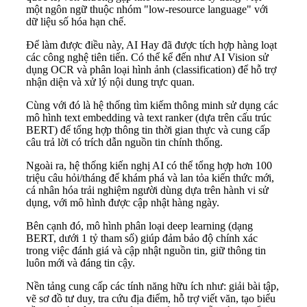
một ngôn ngữ thuộc nhóm "low-resource language" với
dữ liệu số hóa hạn chế.
Để làm được điều này, AI Hay đã được tích hợp hàng loạt
các công nghệ tiên tiến. Có thể kể đến như AI Vision sử
dụng OCR và phân loại hình ảnh (classification) để hỗ trợ
nhận diện và xử lý nội dung trực quan.
Cùng với đó là hệ thống tìm kiếm thông minh sử dụng các
mô hình text embedding và text ranker (dựa trên cấu trúc
BERT) để tổng hợp thông tin thời gian thực và cung cấp
câu trả lời có trích dẫn nguồn tin chính thống.
Ngoài ra, hệ thống kiến nghị AI có thể tổng hợp hơn 100
triệu câu hỏi/tháng để khám phá và lan tỏa kiến thức mới,
cá nhân hóa trải nghiệm người dùng dựa trên hành vi sử
dụng, với mô hình được cập nhật hàng ngày.
Bên cạnh đó, mô hình phân loại deep learning (dạng
BERT, dưới 1 tỷ tham số) giúp đảm bảo độ chính xác
trong việc đánh giá và cập nhật nguồn tin, giữ thông tin
luôn mới và đáng tin cậy.
Nền tảng cung cấp các tính năng hữu ích như: giải bài tập,
vẽ sơ đồ tư duy, tra cứu địa điểm, hỗ trợ viết văn, tạo biểu