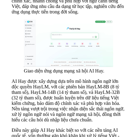
chính xác, nhanh chóng và phù hợp với ngữ cảnh tiếng
Việt, đáp ứng nhu cầu đa dạng từ học tập, nghiên cứu đến
ứng dụng thực tiễn trong đời sống.
Giao diện ứng dụng mạng xã hội AI Hay.
AI Hay được xây dựng dựa trên mô hình ngôn ngữ lớn
độc quyền HayLM, với các phiên bản HayLM-8B (8 tỷ
tham số), HayLM-14B (14 tỷ tham số), và HayLM-32B
(32 tỷ tham số), được huấn luyện trên dữ liệu tiếng Việt
kiểm chứng, bảo đảm độ chính xác và phù hợp văn hóa.
Nền tảng vượt trội trong việc nhận diện sắc thái ngôn ngữ,
xử lý ngôn ngữ nói và ngôn ngữ mạng xã hội, đồng thời
hiểu các câu hỏi dù nhập liệu chưa chuẩn.
Điều này giúp AI Hay khác biệt so với các nền tảng AI
quốc tế, vốn thường gặp khó khăn khi xử lý tiếng Việt -