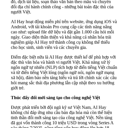
đồ, dịch tài liệu, soạn thảo văn bản theo mẫu và chuyển
đổi địa chỉ hành chính công - những bài toán đặc thù của
người Việt.
AI Hay hoạt động miễn phí trên website, ứng dụng iOS và
Android, với tài khoản Pro cung cấp các tính năng nâng
cao như: upload file dữ liệu và đặt gần 1.000 câu hỏi mỗi
ngày. Giao diện thân thiện và khả năng cá nhân hóa trải
nghiệm giúp AI Hay trở thành công cụ không thể thiếu
cho học sinh, sinh viên và các chuyên gia.
Điểm đặc biệt nữa là AI Hay được thiết kế để phù hợp với
đặc thù văn hóa và hành vi người Việt. Khả năng xử lý
ngôn ngữ tự nhiên (NLP) tích hợp từ điển tiếng Việt chuẩn
và từ điển tiếng Việt lóng (ngôn ngữ nói, ngôn ngữ mạng
xã hội), đảm bảo nền tảng hiểu và trả lời chính xác các câu
hỏi mang sắc thái địa phương lẫn cập nhật theo xu hướng
giới trẻ.
Thúc đẩy đổi mới sáng tạo cho công nghệ Việt
Được phát triển bởi đội ngũ kỹ sư Việt Nam, AI Hay
không chỉ đáp ứng nhu cầu bản địa hóa mà còn thể hiện
tinh thần đổi mới sáng tạo của công nghệ Việt. Nền tảng
đã gọi vốn thành công 10 triệu USD trong vòng Series A
vào tháng 7/2025, nâng tổng vốn huy động lên hơn 18