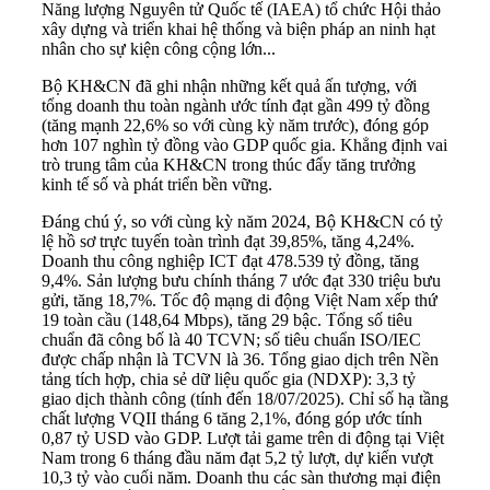
Năng lượng Nguyên tử Quốc tế (IAEA) tổ chức Hội thảo
xây dựng và triển khai hệ thống và biện pháp an ninh hạt
nhân cho sự kiện công cộng lớn...
Bộ KH&CN đã ghi nhận những kết quả ấn tượng, với
tổng doanh thu toàn ngành ước tính đạt gần 499 tỷ đồng
(tăng mạnh 22,6% so với cùng kỳ năm trước), đóng góp
hơn 107 nghìn tỷ đồng vào GDP quốc gia. Khẳng định vai
trò trung tâm của KH&CN trong thúc đẩy tăng trưởng
kinh tế số và phát triển bền vững.
Đáng chú ý, so với cùng kỳ năm 2024, Bộ KH&CN có tỷ
lệ hồ sơ trực tuyến toàn trình đạt 39,85%, tăng 4,24%.
Doanh thu công nghiệp ICT đạt 478.539 tỷ đồng, tăng
9,4%. Sản lượng bưu chính tháng 7 ước đạt 330 triệu bưu
gửi, tăng 18,7%. Tốc độ mạng di động Việt Nam xếp thứ
19 toàn cầu (148,64 Mbps), tăng 29 bậc. Tổng số tiêu
chuẩn đã công bố là 40 TCVN; số tiêu chuẩn ISO/IEC
được chấp nhận là TCVN là 36. Tổng giao dịch trên Nền
tảng tích hợp, chia sẻ dữ liệu quốc gia (NDXP): 3,3 tỷ
giao dịch thành công (tính đến 18/07/2025). Chỉ số hạ tầng
chất lượng VQII tháng 6 tăng 2,1%, đóng góp ước tính
0,87 tỷ USD vào GDP. Lượt tải game trên di động tại Việt
Nam trong 6 tháng đầu năm đạt 5,2 tỷ lượt, dự kiến vượt
10,3 tỷ vào cuối năm. Doanh thu các sàn thương mại điện