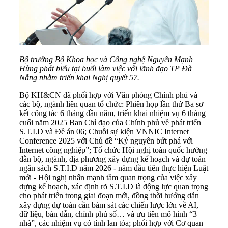
Bộ trưởng Bộ Khoa học và Công nghệ Nguyễn Mạnh
Hùng phát biểu tại buổi làm việc với lãnh đạo TP Đà
Nẵng nhằm triển khai Nghị quyết 57.
Bộ KH&CN đã phối hợp với Văn phòng Chính phủ và
các bộ, ngành liên quan tổ chức: Phiên họp lần thứ Ba sơ
kết công tác 6 tháng đầu năm, triển khai nhiệm vụ 6 tháng
cuối năm 2025 Ban Chỉ đạo của Chính phủ về phát triển
S.T.I.D và Đề án 06; Chuỗi sự kiện VNNIC Internet
Conference 2025 với Chủ đề “Kỷ nguyên bứt phá với
Internet công nghiệp”; Tổ chức Hội nghị toàn quốc hướng
dẫn bộ, ngành, địa phương xây dựng kế hoạch và dự toán
ngân sách S.T.I.D năm 2026 - năm đầu tiên thực hiện Luật
mới - Hội nghị nhấn mạnh tầm quan trọng của việc xây
dựng kế hoạch, xác định rõ S.T.I.D là động lực quan trọng
cho phát triển trong giai đoạn mới, đồng thời hướng dẫn
xây dựng dự toán cần bám sát các chiến lược lớn về AI,
dữ liệu, bán dẫn, chính phủ số… và ưu tiên mô hình “3
nhà”, các nhiệm vụ có tính lan tỏa; phối hợp với Cơ quan