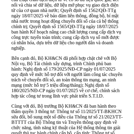
nối và chia sẻ dữ liệu, dữ liệu mở phục vụ giao dịch điện
tử của cơ quan nhà nước; Quyết định số 1562/QĐ-TTg
ngày 18/07/2025 về bảo đảm liên thông, đồng bộ, bí mật
nhà nước trong hoạt động chuyển đổi số của cả hệ thống
chính trị; Quyết định số 1565/QĐ-TTg ngày 18/07/2025
ban hành Kế hoạch nâng cao chất lượng cung cấp dịch vụ
công trực tuyến toàn trình; cung cấp dịch vụ số mới được
cá nhân hóa, dựa trên dữ liệu cho người dân và doanh
nghiệp.
Bên cạnh đó, Bộ KH&CN đã phối hợp chặt chẽ với Bộ
Nội vụ, Bộ Tài chính xây dựng, trình Chính phủ ban
hành: Nghị định số 179/2025/NĐ-CP ngày 01/07/2025
quy định về mức hỗ trợ đối với người làm công tác chuyên
trách về chuyển đổi số, an toàn thông tin mạng, an ninh
mạng (mức hỗ trợ 5 triệu đồng/tháng); Nghị định số
180/2025/NĐ-CP ngày 01/07/2025 về cơ chế, chính sách
hợp tác công tư trong lĩnh vực phát triển S.T.I.D.
Cùng với đó, Bộ trưởng Bộ KH&CN đã ban hành theo
thẩm quyền 3 thông tư: Thông tư số 11/2025/TT-BKHCN
sửa đổi, bổ sung một số điều của Thông tư số 21/2023/TT-
BTTTT của Bộ Thông tin và Truyền thông quy định về
chức năng, tính năng kỹ thuật của Hệ thống thông tin giải
quyết thủ tục hành chính cấp bộ, cấp tỉnh; Thông tư số