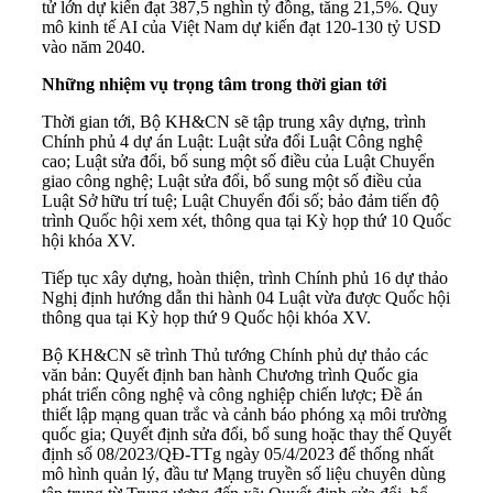
tử lớn dự kiến đạt 387,5 nghìn tỷ đồng, tăng 21,5%. Quy
mô kinh tế AI của Việt Nam dự kiến đạt 120-130 tỷ USD
vào năm 2040.
Những nhiệm vụ trọng tâm trong thời gian tới
Thời gian tới, Bộ KH&CN sẽ tập trung xây dựng, trình
Chính phủ 4 dự án Luật: Luật sửa đổi Luật Công nghệ
cao; Luật sửa đổi, bổ sung một số điều của Luật Chuyển
giao công nghệ; Luật sửa đổi, bổ sung một số điều của
Luật Sở hữu trí tuệ; Luật Chuyển đổi số; bảo đảm tiến độ
trình Quốc hội xem xét, thông qua tại Kỳ họp thứ 10 Quốc
hội khóa XV.
Tiếp tục xây dựng, hoàn thiện, trình Chính phủ 16 dự thảo
Nghị định hướng dẫn thi hành 04 Luật vừa được Quốc hội
thông qua tại Kỳ họp thứ 9 Quốc hội khóa XV.
Bộ KH&CN sẽ trình Thủ tướng Chính phủ dự thảo các
văn bản: Quyết định ban hành Chương trình Quốc gia
phát triển công nghệ và công nghiệp chiến lược; Đề án
thiết lập mạng quan trắc và cảnh báo phóng xạ môi trường
quốc gia; Quyết định sửa đổi, bổ sung hoặc thay thế Quyết
định số 08/2023/QĐ-TTg ngày 05/4/2023 để thống nhất
mô hình quản lý, đầu tư Mạng truyền số liệu chuyên dùng