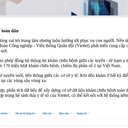
ế toàn dân
 đóng vai trò trung tâm nhưng luôn hướng tới phục vụ con người. Nền 
đoàn Công nghiệp - Viễn thông Quân đội (Viettel) phát triển cung cấp 
 nơi.
 phép đồng bộ thông tin khám chữa bệnh giữa các tuyến - từ trạm y tế
hơn 170 triệu lượt khám chữa bệnh, chiếm thị phần số 1 tại Việt Nam.
xuyên suốt, liên thông giữa các cơ sở y tế. Khi đến khám ở bất kỳ điể
 tại các vùng sâu vùng xa.
hợp, phân tích dữ liệu để xây dựng cơ sở dữ liệu khám chữa bệnh toàn
p trong hệ sinh thái y tế số của Viettel, có thể kết nối với hệ thống 