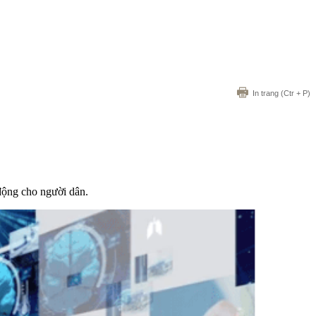
In trang
(Ctr + P)
 động cho người dân.