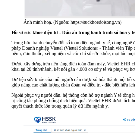
Ảnh minh hoạ. (Nguồn: https://suckhoedoisong.vn)
Hồ sơ sức khỏe điện tử - Dấu ấn trong hành trình số hóa y t
Trong bức tranh chuyển đổi số toàn diện ngành y tế, công nghệ
pháp Doanh nghiệp Viettel (Viettel Solutions) - Thành viên Tập 
bệnh, đơn thuốc, xét nghiệm và các chỉ số sức khỏe, mọi lúc mọi
Được xây dựng trên nền tảng điện toán đám mây, Viettel EHR cho
khai tại 20 tỉnh/thành, kết nối gần 4.000 cơ sở y tế và phục vụ 
Dữ liệu sức khỏe của mỗi người dân được số hóa thành một hồ sơ 
giúp nâng cao chất lượng chẩn đoán và điều trị - đặc biệt hữu ích
Ngoài phục vụ người dân, hệ thống còn hỗ trợ ngành Y tế tổng 
trị công tác phòng chống dịch hiệu quả. Viettel EHR được tích hợ
quyết thách thức lớn trong quản lý dữ liệu ngành y.