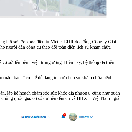
tảng Hồ sơ sức khỏe điện tử Viettel EHR do Tổng Công ty Giải
cho người dân công cụ theo dõi toàn diện lịch sử khám chữa
 cơ sở đến bệnh viện trung ương. Hiện nay, hệ thống đã triển
m nào, bác sĩ có thể dễ dàng tra cứu lịch sử khám chữa bệnh,
 dân, lập kế hoạch chăm sóc sức khỏe địa phương, cũng như quản
tiêm chủng quốc gia, cơ sở dữ liệu dân cư và BHXH Việt Nam - giải