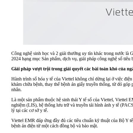
Công nghệ sinh học và 2 giải thưởng uy tín khác trong nước l
2024 hạng mục Sản phẩm, dịch vụ, giải pháp công nghệ số tiêu b
Giải
pháp
vượt trội trong giải quyết các bài toán khó
của ng
Hành trình số hóa y tế của Viettel không chỉ dừng lại ở việc điệ
khám chữa bệnh, thay thế bệnh án giấy truyền thống, từ đó góp ph
nhân.
Là một sản phẩm thuộc hệ sinh thái Y tế số của Viettel, Viettel 
nghiệm (LIS), hệ thống lưu trữ và truyền tải hình ảnh y tế (PA
lý tại các cơ sở y tế.
Viettel EMR đáp ứng đầy đủ các tiêu chuẩn kỹ thuật của Bộ Y tế
bệnh án điện tử một cách đồng bộ và bảo mật.