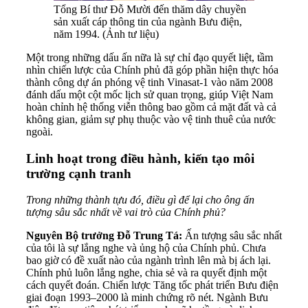
Tổng Bí thư Đỗ Mười đến thăm dây chuyền
sản xuất cáp thông tin của ngành Bưu điện,
năm 1994. (Ảnh tư liệu)
Một trong những dấu ấn nữa là sự chỉ đạo quyết liệt, tầm
nhìn chiến lược của Chính phủ đã góp phần hiện thực hóa
thành công dự án phóng vệ tinh Vinasat-1 vào năm 2008
đánh dấu một cột mốc lịch sử quan trọng, giúp Việt Nam
hoàn chỉnh hệ thống viễn thông bao gồm cả mặt đất và cả
không gian, giảm sự phụ thuộc vào vệ tinh thuê của nước
ngoài.
Linh hoạt trong điều hành, kiến tạo môi
trường cạnh tranh
Trong những thành tựu đó, điều gì để lại cho ông ấn
tượng sâu sắc nhất về vai trò của Chính phủ?
Nguyên Bộ trưởng Đỗ Trung Tá:
Ấn tượng sâu sắc nhất
của tôi là sự lắng nghe và ủng hộ của Chính phủ. Chưa
bao giờ có đề xuất nào của ngành trình lên mà bị ách lại.
Chính phủ luôn lắng nghe, chia sẻ và ra quyết định một
cách quyết đoán. Chiến lược Tăng tốc phát triển Bưu điện
giai đoạn 1993–2000 là minh chứng rõ nét. Ngành Bưu