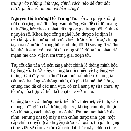
trung vào những lĩnh vực, chính sách nào để đưa đất
nước phát triển nhanh và bền vững?
Nguyên Bộ trưởng Đỗ Trung Tá
: Tôi xin phép không
nói quá rộng, mà đi thẳng vào những vấn đề cốt lõi mang
tính động lực cho sự phát triển quốc gia trong bối cảnh kỷ
nguyên số. Khoa học công nghệ luôn được xác định là
nền tảng, với những lĩnh vực chiến lược đòi hỏi sự chung
tay của cả nước. Trong bối cảnh đó, tôi đã suy nghĩ và đúc
kết thành 4 trụ cột mà tôi cho rằng sẽ là động lực phát triển
mạnh mẽ cho Việt Nam trong giai đoạn tới.
Trụ cột đầu tiên và nền tảng nhất chính là thông minh hóa
hạ tầng số. Trước đây, chúng ta nói nhiều về hạ tầng viễn
thông. Giờ đây, yêu cầu đã cao hơn rất nhiều. Chúng ta
cần một hạ tầng số thông minh, đó phải là một hệ thống
chung cho tất cả các lĩnh vực, có khả năng tự sửa chữa, tự
tối ưu, hòa hợp và liên kết chặt chẽ với nhau.
Chúng ta đã có những bước tiến lớn: Internet, vệ tinh, cáp
quang... đã giúp chất lượng dịch vụ không còn phụ thuộc
vào khoảng cách, thông tin có thể đến mọi nơi bất kể địa
hình. Nhưng khi bộ máy hành chính được tinh gọn, một
cấp chính quyền (cấp huyện) được cắt giảm, thì gánh nặng
công việc sẽ dồn về các cấp còn lại. Lúc này, chính công