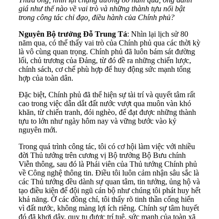
giá như thế nào về vai trò và những thành tựu nổi bật
trong công tác chỉ đạo, điều hành của Chính phủ?
Nguyên Bộ trưởng Đỗ Trung Tá
: Nhìn lại lịch sử 80
năm qua, có thể thấy vai trò của Chính phủ qua các thời kỳ
là vô cùng quan trọng. Chính phủ đã luôn bám sát đường
lối, chủ trương của Đảng, từ đó đề ra những chiến lược,
chính sách, cơ chế phù hợp để huy động sức mạnh tổng
hợp của toàn dân.
Đặc biệt, Chính phủ đã thể hiện sự tài trí và quyết tâm rất
cao trong việc dẫn dắt đất nước vượt qua muôn vàn khó
khăn, từ chiến tranh, đói nghèo, để đạt được những thành
tựu to lớn như ngày hôm nay và vững bước vào kỷ
nguyên mới.
Trong quá trình công tác, tôi có cơ hội làm việc với nhiều
đời Thủ tướng trên cương vị Bộ trưởng Bộ Bưu chính
Viễn thông, sau đó là Phái viên của Thủ tướng Chính phủ
về Công nghệ thông tin. Điều tôi luôn cảm nhận sâu sắc là
các Thủ tướng đều dành sự quan tâm, tin tưởng, ủng hộ và
tạo điều kiện để đội ngũ cán bộ như chúng tôi phát huy hết
khả năng. Ở các đồng chí, tôi thấy rõ tinh thần cống hiến
vì đất nước, không màng lợi ích riêng. Chính sự tâm huyết
đó đã khơi dậy, quy tụ được trí tuệ, sức mạnh của toàn xã