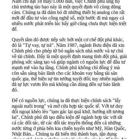
Nam chỉ đạt 18 máy/1.000 dân, việc Chính phủ ủng hộ
chủ trương táo bạo này là một quyết định vô cùng dũng
cảm. Chúng ta đã dám bỏ đi những thiết bị analog còn rất
mới để đầu tư vào công nghệ số, một bước đi mà ngay cả
nhiều nước phát triển lúc bấy giờ cũng chưa thực hiện triệt
để.
Quyết tâm đó được tiếp sức bởi một cơ chế đột phá khác,
đó là "Tự vay, tự trả". Năm 1987, ngành Bưu điện đã xin
Chính phủ cho phép từ bỏ ngân sách nhà nước và tự chủ
về tài chính. Đây là một quyết định mang tính đột phá, giải
phóng sức sáng tạo và giúp ngành có nguồn lực để đầu tư
mạnh mẽ vào hạ tầng. Chính phủ không chỉ đồng ý mà
còn sẵn sàng bảo lãnh cho các khoản vay bằng tài sản
quốc gia, thể hiện sự tin tưởng tuyệt đối; tuy nhiên ngành
đã tự lực vươn lên mà không cần dùng đến sự bảo lãnh
đó.
Để có nguồn lực, chúng ta đã thực hiện chính sách "lấy
ngoài nuôi trong" và mở cửa hợp tác quốc tế. Với tư duy
đối ngoại khéo léo "tạm gác lại quá khứ, hướng tới tương
lai", Chính phủ đã tạo điều kiện để ngành hợp tác với tất
cả các đối tác, từ các đối tác truyền thống đến cả những
nước từng ở phía bên kia chiến tuyến như Mỹ, Hàn Quốc,
Nhật Bản... Chúng ta đã biến thù thành bạn, tận dụng