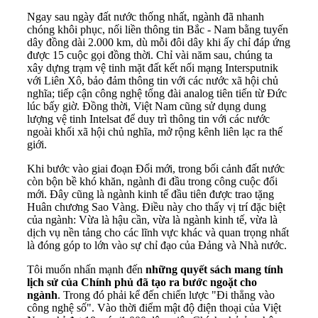
Ngay sau ngày đất nước thống nhất, ngành đã nhanh
chóng khôi phục, nối liền thông tin Bắc - Nam bằng tuyến
dây đồng dài 2.000 km, dù mỗi đôi dây khi ấy chỉ đáp ứng
được 15 cuộc gọi đồng thời. Chỉ vài năm sau, chúng ta
xây dựng trạm vệ tinh mặt đất kết nối mạng Intersputnik
với Liên Xô, bảo đảm thông tin với các nước xã hội chủ
nghĩa; tiếp cận công nghệ tổng đài analog tiên tiến từ Đức
lúc bấy giờ. Đồng thời, Việt Nam cũng sử dụng dung
lượng vệ tinh Intelsat để duy trì thông tin với các nước
ngoài khối xã hội chủ nghĩa, mở rộng kênh liên lạc ra thế
giới.
Khi bước vào giai đoạn Đổi mới, trong bối cảnh đất nước
còn bộn bề khó khăn, ngành đi đầu trong công cuộc đổi
mới. Đây cũng là ngành kinh tế đầu tiên được trao tặng
Huân chương Sao Vàng. Điều này cho thấy vị trí đặc biệt
của ngành: Vừa là hậu cần, vừa là ngành kinh tế, vừa là
dịch vụ nền tảng cho các lĩnh vực khác và quan trọng nhất
là đóng góp to lớn vào sự chỉ đạo của Đảng và Nhà nước.
Tôi muốn nhấn mạnh đến
những quyết sách mang tính
lịch sử của Chính phủ đã tạo ra bước ngoặt cho
ngành
. Trong đó phải kể đến chiến lược "Đi thẳng vào
công nghệ số". Vào thời điểm mật độ điện thoại của Việt