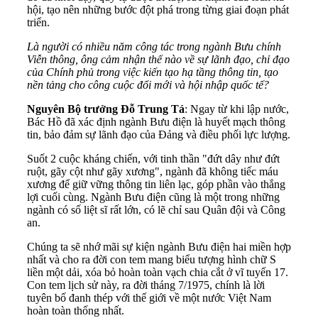
hội, tạo nên những bước đột phá trong từng giai đoạn phát
triển.
Là người có nhiều năm công tác trong ngành Bưu chính
Viễn thông, ông cảm nhận thế nào về sự lãnh đạo, chỉ đạo
của Chính phủ trong việc kiến tạo hạ tầng thông tin, tạo
nền tảng cho công cuộc đổi mới và hội nhập quốc tế?
Nguyên Bộ trưởng Đỗ Trung Tá
: Ngay từ khi lập nước,
Bác Hồ đã xác định ngành Bưu điện là huyết mạch thông
tin, bảo đảm sự lãnh đạo của Đảng và điều phối lực lượng.
Suốt 2 cuộc kháng chiến, với tinh thần "đứt dây như đứt
ruột, gãy cột như gãy xương", ngành đã không tiếc máu
xương để giữ vững thông tin liên lạc, góp phần vào thắng
lợi cuối cùng. Ngành Bưu điện cũng là một trong những
ngành có số liệt sĩ rất lớn, có lẽ chỉ sau Quân đội và Công
an.
Chúng ta sẽ nhớ mãi sự kiện ngành Bưu điện hai miền hợp
nhất và cho ra đời con tem mang biểu tượng hình chữ S
liền một dải, xóa bỏ hoàn toàn vạch chia cắt ở vĩ tuyến 17.
Con tem lịch sử này, ra đời tháng 7/1975, chính là lời
tuyên bố đanh thép với thế giới về một nước Việt Nam
hoàn toàn thống nhất.