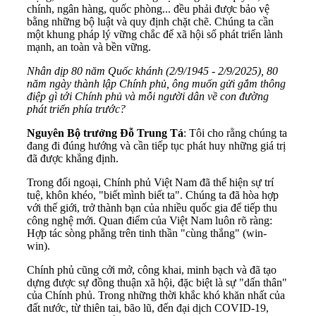
chính, ngân hàng, quốc phòng... đều phải được bảo vệ
bằng những bộ luật và quy định chặt chẽ. Chúng ta cần
một khung pháp lý vững chắc để xã hội số phát triển lành
mạnh, an toàn và bền vững.
Nhân dịp 80 năm Quốc khánh (2/9/1945 - 2/9/2025), 80
năm ngày thành lập Chính phủ, ông muốn gửi gắm thông
điệp gì tới Chính phủ và mỗi người dân về con đường
phát triển phía trước?
Nguyên Bộ trưởng Đỗ Trung Tá
: Tôi cho rằng chúng ta
đang đi đúng hướng và cần tiếp tục phát huy những giá trị
đã được khẳng định.
Trong đối ngoại, Chính phủ Việt Nam đã thể hiện sự trí
tuệ, khôn khéo, "biết mình biết ta". Chúng ta đã hòa hợp
với thế giới, trở thành bạn của nhiều quốc gia để tiếp thu
công nghệ mới. Quan điểm của Việt Nam luôn rõ ràng:
Hợp tác sòng phẳng trên tinh thần "cùng thắng" (win-
win).
Chính phủ cũng cởi mở, công khai, minh bạch và đã tạo
dựng được sự đồng thuận xã hội, đặc biệt là sự "dấn thân"
của Chính phủ. Trong những thời khắc khó khăn nhất của
đất nước, từ thiên tai, bão lũ, đến đại dịch COVID-19,