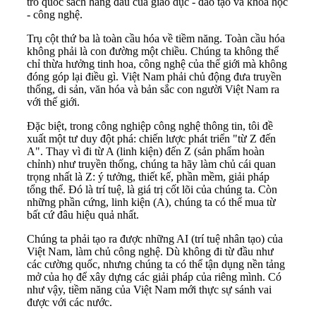
trò quốc sách hàng đầu của giáo dục - đào tạo và khoa học
- công nghệ.
Trụ cột thứ ba là toàn cầu hóa về tiềm năng. Toàn cầu hóa
không phải là con đường một chiều. Chúng ta không thể
chỉ thừa hưởng tinh hoa, công nghệ của thế giới mà không
đóng góp lại điều gì. Việt Nam phải chủ động đưa truyền
thống, di sản, văn hóa và bản sắc con người Việt Nam ra
với thế giới.
Đặc biệt, trong công nghiệp công nghệ thông tin, tôi đề
xuất một tư duy đột phá: chiến lược phát triển "từ Z đến
A". Thay vì đi từ A (linh kiện) đến Z (sản phẩm hoàn
chỉnh) như truyền thống, chúng ta hãy làm chủ cái quan
trọng nhất là Z: ý tưởng, thiết kế, phần mềm, giải pháp
tổng thể. Đó là trí tuệ, là giá trị cốt lõi của chúng ta. Còn
những phần cứng, linh kiện (A), chúng ta có thể mua từ
bất cứ đâu hiệu quả nhất.
Chúng ta phải tạo ra được những AI (trí tuệ nhân tạo) của
Việt Nam, làm chủ công nghệ. Dù không đi từ đầu như
các cường quốc, nhưng chúng ta có thể tận dụng nền tảng
mở của họ để xây dựng các giải pháp của riêng mình. Có
như vậy, tiềm năng của Việt Nam mới thực sự sánh vai
được với các nước.