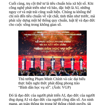
Cuối cùng, trụ cột thứ tư là tiêu chuẩn hóa xã hội số. Khi
công nghệ phát triển như vũ bão, đặc biệt là AI, những
nguy cơ và mặt trái cũng xuất hiện. Chúng ta không thể
chỉ nói đến tiêu chuẩn về vật chất, tinh thần như trước, mà
phải xây dựng một hệ thống quy chuẩn, luật lệ và đạo đức
cho cuộc sống trong không gian số.
Thủ tướng Phạm Minh Chính và các đại biểu
thực hiện nghi thức phát động phong trào
“Bình dân học vụ số”. (Ảnh: VGP)
Đó là đạo đức của người phát triển AI, đạo đức của người
ứng dụng AI và đạo đức của người công dân số. An ninh
mạng, an toàn thông tin trong hệ thống chính quyền, tài