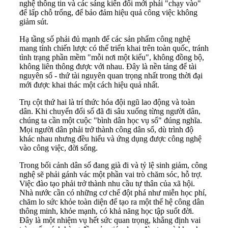
nghệ thông tin và các sáng kiến đổi mới phải "chạy vào"
để lấp chỗ trống, để bảo đảm hiệu quả công việc không
giảm sút.
Hạ tầng số phải đủ mạnh để các sản phẩm công nghệ
mang tính chiến lược có thể triển khai trên toàn quốc, tránh
tình trạng phần mềm "mỗi nơi một kiểu", không đồng bộ,
không liên thông được với nhau. Đây là nền tảng để tài
nguyên số - thứ tài nguyên quan trọng nhất trong thời đại
mới được khai thác một cách hiệu quả nhất.
Trụ cột thứ hai là trí thức hóa đội ngũ lao động và toàn
dân. Khi chuyển đổi số đã đi sâu xuống từng người dân,
chúng ta cần một cuộc "bình dân học vụ số" đúng nghĩa.
Mọi người dân phải trở thành công dân số, dù trình độ
khác nhau nhưng đều hiểu và ứng dụng được công nghệ
vào công việc, đời sống.
Trong bối cảnh dân số đang già đi và tỷ lệ sinh giảm, công
nghệ sẽ phải gánh vác một phần vai trò chăm sóc, hỗ trợ.
Việc đào tạo phải trở thành nhu cầu tự thân của xã hội.
Nhà nước cần có những cơ chế đột phá như miễn học phí,
chăm lo sức khỏe toàn diện để tạo ra một thế hệ công dân
thông minh, khỏe mạnh, có khả năng học tập suốt đời.
Đây là một nhiệm vụ hết sức quan trọng, khẳng định vai