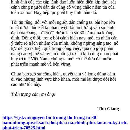
hình ảnh của các cấp lãnh đạo luôn hiện diện kịp thời, sát
cánh cùng người dân đã củng cố vững chắc niềm tin của
toàn xã hội. Hãy tiếp tục phát huy tinh thần đó.
Tôi tin rằng, đối với mỗi người dân chúng ta, bài học lớn
nhất được đúc kết là phải tuyệt đối tin tưởng vào sự lãnh
đạo của Đảng – điều đã được lịch sử 80 năm qua khẳng
định. Đồng thời, trong bối cảnh hiện nay, mỗi cá nhân cần
ý thức rõ trách nhiệm của mình, không ngừng sáng tạo, nỗ
lực để tạo ra hiệu quả trong công việc, qua đó góp phần
nâng cao vị thế và uy tín quốc gia. Chỉ khi cùng nhau phát
huy trí tuệ Việt Nam, chúng ta mới có thể đưa đất nước
phát triển mạnh mẽ và bền vững.
Chưa bao giờ sự cống hiến, quyết tâm và lòng dũng cảm
đi vào những lĩnh vực khó khăn, mới mẻ lại được đòi hỏi
cao như lúc này.
Trân trọng cảm ơn ông!
Thu Giang
https://vjst.vn/nguyen-bo-truong-do-trung-ta-80-
nam-nhung-quyet-sach-dot-pha-cua-chinh-phu-tao-nen-ky-tich-
phat-trien-70525.html