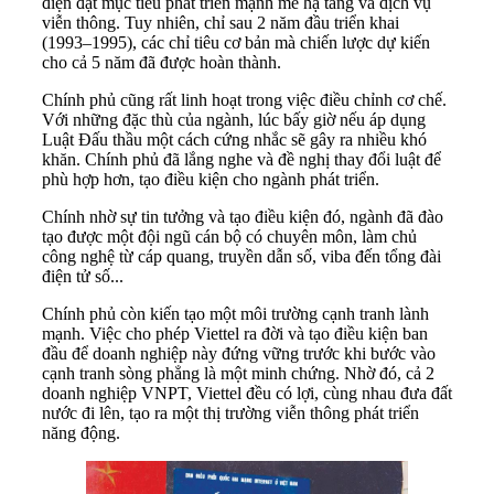
điện đặt mục tiêu phát triển mạnh mẽ hạ tầng và dịch vụ
viễn thông. Tuy nhiên, chỉ sau 2 năm đầu triển khai
(1993–1995), các chỉ tiêu cơ bản mà chiến lược dự kiến
cho cả 5 năm đã được hoàn thành.
Chính phủ cũng rất linh hoạt trong việc điều chỉnh cơ chế.
Với những đặc thù của ngành, lúc bấy giờ nếu áp dụng
Luật Đấu thầu một cách cứng nhắc sẽ gây ra nhiều khó
khăn. Chính phủ đã lắng nghe và đề nghị thay đổi luật để
phù hợp hơn, tạo điều kiện cho ngành phát triển.
Chính nhờ sự tin tưởng và tạo điều kiện đó, ngành đã đào
tạo được một đội ngũ cán bộ có chuyên môn, làm chủ
công nghệ từ cáp quang, truyền dẫn số, viba đến tổng đài
điện tử số...
Chính phủ còn kiến tạo một môi trường cạnh tranh lành
mạnh. Việc cho phép Viettel ra đời và tạo điều kiện ban
đầu để doanh nghiệp này đứng vững trước khi bước vào
cạnh tranh sòng phẳng là một minh chứng. Nhờ đó, cả 2
doanh nghiệp VNPT, Viettel đều có lợi, cùng nhau đưa đất
nước đi lên, tạo ra một thị trường viễn thông phát triển
năng động.